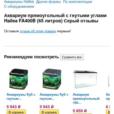
Аквариумы Hailea
Другие формы
По комплектации
С оборудованием
Аквариум прямоугольный с гнутыми углами
Hailea FA400B (65 литров) Серый отзывы
Оставьте
отзыв об этом товаре
первым!
Рекомендуем посмотреть
Аквариумы Куб с
Аквариумы Куб с
Аквариум
Аква
гнутым...
гнутым...
прямоугольный
прям
100...
5 943
5 943
6 5
Р
Р
5 850
Р