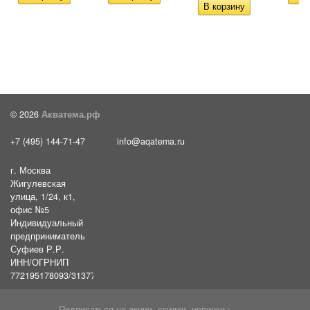
© 2026
Акватема.рф
+7 (495) 144-71-47
info@aqatema.ru
г. Москва
Жигулевская
улица, 1/24, к1,
офис №5
Индивидуальный
предприниматель
Суфиев Р.Р.
ИНН/ОГРНИП
772195178093/31377461610054
Подписаться на акции, скидки, новинки :