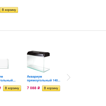
ACO 9901
для...
585
207
Р
Р
ум
Аквариум
Аквариум
гольный...
прямоугольный 140...
прямоугольный...
7 088
8 034
Р
Р
Р