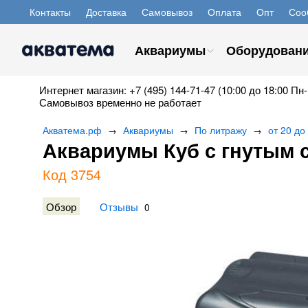
Контакты
Доставка
Самовывоз
Оплата
Опт
Соо
Аквариумы
Оборудован
Интернет магазин: +7 (495) 144-71-47 (10:00 до 18:00 Пн-
Самовывоз временно не работает
Акватема.рф
Аквариумы
По литражу
от 20 до
→
→
→
Аквариумы Куб с гнутым с
Код 3754
Обзор
Отзывы
0