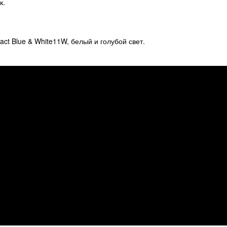
к.
t Blue & White11W, белый и голубой свет.