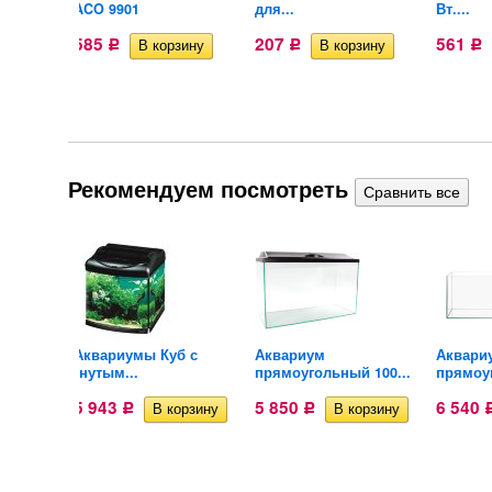
ACO 9901
для...
Вт....
585
207
561
Р
Р
Р
Рекомендуем посмотреть
Аквариумы Куб с
Аквариум
Аквари
...
гнутым...
прямоугольный 100...
прямоу
5 943
5 850
6 540
Р
Р