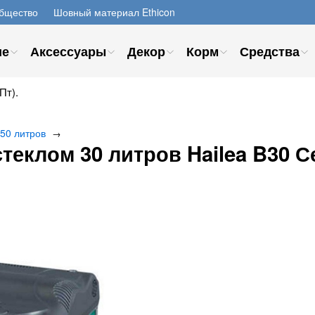
бщество
Шовный материал Ethicon
ие
Аксессуары
Декор
Корм
Средства
Пт).
 50 литров
→
теклом 30 литров Hailea B30 