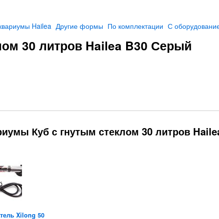
квариумы Hailea
Другие формы
По комплектации
С оборудовани
ом 30 литров Hailea B30 Серый
иумы Куб с гнутым стеклом 30 литров Haile
тель Xilong 50
Компрессор Hailea
Точный термометр