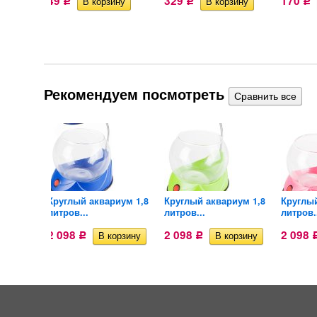
49
329
170
Р
Р
Р
Рекомендуем посмотреть
Круглый аквариум 1,8
Круглый аквариум 1,8
Круглый
 40...
литров...
литров...
литров.
2 098
2 098
2 098
Р
Р