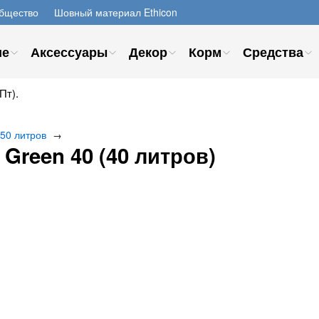
бщество
Шовный материал Ethicon
ие
Аксессуары
Декор
Корм
Средства
Пт).
 50 литров
→
reen 40 (40 литров)