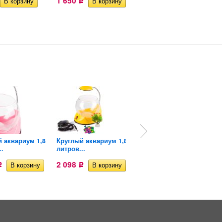
1 650
1 255
Р
Р
 аквариум 1,8
Круглый аквариум 1,8
Аквариум куб 20
..
литров...
литров +...
2 098
Р
Р
1 706
Р