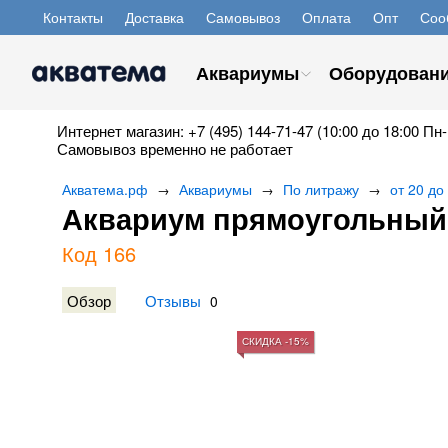
Контакты
Доставка
Самовывоз
Оплата
Опт
Соо
Аквариумы
Оборудован
Интернет магазин: +7 (495) 144-71-47 (10:00 до 18:00 Пн-
Самовывоз временно не работает
Акватема.рф
Аквариумы
По литражу
от 20 до
→
→
→
Аквариум прямоугольный G
Код 166
Обзор
Отзывы
0
СКИДКА -15%