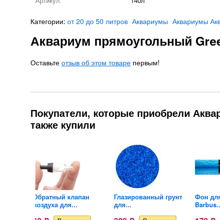
Артикул:
т40л
Категории:
от 20 до 50 литров
Аквариумы
Аквариумы Ак
Аквариум прямоугольный Gree
Оставьте
отзыв об этом товаре
первым!
Покупатели, которые приобрели Аквар
также купили
нний
Обратный клапан
Глазированный грунт
Фон дл
воздуха для...
для...
Barbus..