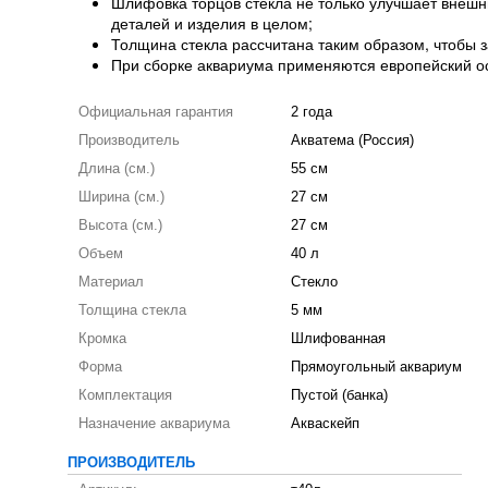
Шлифовка торцов стекла не только улучшает внешн
деталей и изделия в целом;
Толщина стекла рассчитана таким образом, чтобы 
При сборке аквариума применяются европейский ос
Официальная гарантия
2 года
Производитель
Акватема (Россия)
Длина (см.)
55 см
Ширина (см.)
27 см
Высота (см.)
27 см
Объем
40 л
Материал
Стекло
Толщина стекла
5 мм
Кромка
Шлифованная
Форма
Прямоугольный аквариум
Комплектация
Пустой (банка)
Назначение аквариума
Акваскейп
ПРОИЗВОДИТЕЛЬ