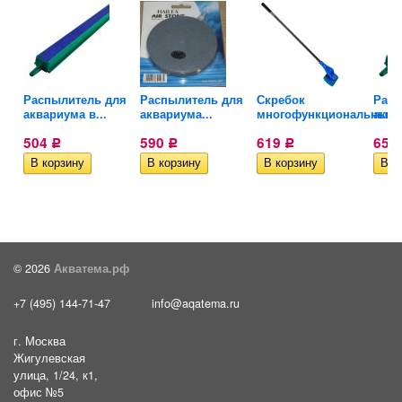
ль
Распылитель для
Распылитель для
Скребок
Расп
аквариума в...
аквариума...
многофункциональный..
аква
504
590
619
654
Р
Р
Р
© 2026
Акватема.рф
+7 (495) 144-71-47
info@aqatema.ru
г. Москва
Жигулевская
улица, 1/24, к1,
офис №5