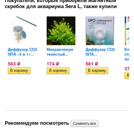
Покупатели, которые приобрели Магнитный
скребок для аквариума Sera L, также купили
Диффузор СО2
Микрантемум
Диффузор СО2
Клип
..
ISTA «3 в 1»...
тенистый...
ISTA...
отра
Juwel
563
174
581
Р
Р
Р
377
Рекомендуем посмотреть