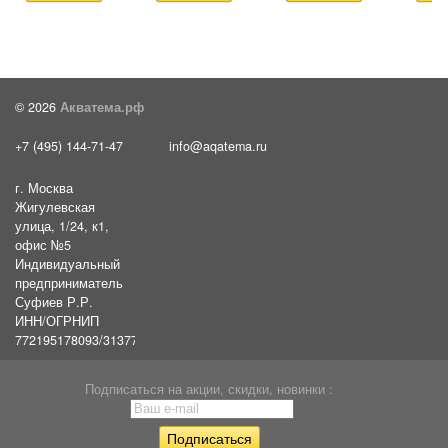
© 2026
Акватема.рф
+7 (495) 144-71-47
info@aqatema.ru
г. Москва
Жигулевская
улица, 1/24, к1,
офис №5
Индивидуальный
предприниматель
Суфиев Р.Р.
ИНН/ОГРНИП
772195178093/31377461610054
Подписаться на акции, скидки, новинки :