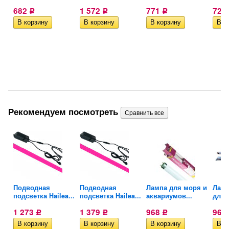
682
1 572
771
729
Р
Р
Р
Рекомендуем посмотреть
Подводная
Подводная
Лампа для моря и
Ламп
подсветка Hailea...
подсветка Hailea...
аквариумов...
для..
1 273
1 379
968
960
Р
Р
Р