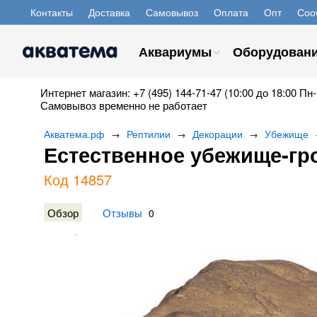
Контакты
Доставка
Самовывоз
Оплата
Опт
Соо
Аквариумы
Оборудован
Интернет магазин: +7 (495) 144-71-47 (10:00 до 18:00 Пн-
Самовывоз временно не работает
Акватема.рф
Рептилии
Декорации
Убежище
→
→
→
Естественное убежище-грот
Код 14857
Обзор
Отзывы
0