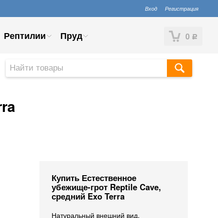
Вход
Регистрация
Рептилии
Пруд
0
Р
rra
Купить Естественное
убежище-грот Reptile Cave,
средний Exo Terra
Натуральный внешний вид,