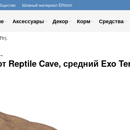
бщество
Шовный материал Ethicon
ие
Аксессуары
Декор
Корм
Средства
Пт).
→
 Reptile Cave, средний Exo Te