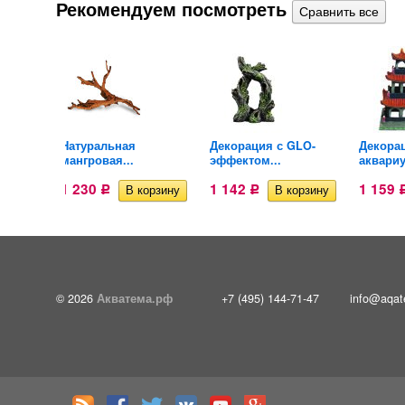
Рекомендуем посмотреть
га...
Натуральная
Декорация с GLO-
Декора
мангровая...
эффектом...
аквариу
1 230
1 142
1 159
Р
Р
© 2026
Акватема.рф
+7 (495) 144-71-47
info@aqat