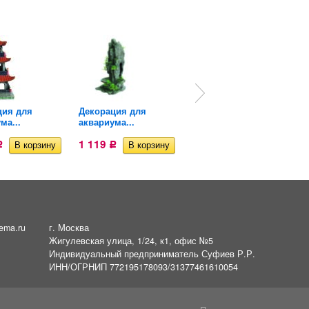
ция для
Декорация для
Грот Deksi Атлантида...
ма...
аквариума...
1 172
Р
1 119
Р
Р
ema.ru
г. Москва
Жигулевская улица, 1/24, к1, офис №5
Индивидуальный предприниматель Суфиев Р.Р.
ИНН/ОГРНИП 772195178093/31377461610054