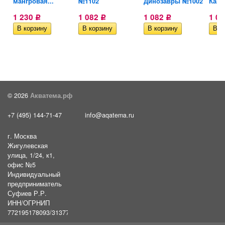
мангровая...
№1102
Динозавры №1002
Каме
1 230
1 082
1 082
1 0
Р
Р
Р
© 2026
Акватема.рф
+7 (495) 144-71-47
info@aqatema.ru
г. Москва
Жигулевская
улица, 1/24, к1,
офис №5
Индивидуальный
предприниматель
Суфиев Р.Р.
ИНН/ОГРНИП
772195178093/31377461610054