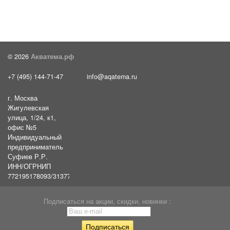
© 2026
Акватема.рф
+7 (495) 144-71-47
info@aqatema.ru
г. Москва
Жигулевская
улица, 1/24, к1,
офис №5
Индивидуальный
предприниматель
Суфиев Р.Р.
ИНН/ОГРНИП
772195178093/31377461610054
Подписаться на акции, скидки, новинки :