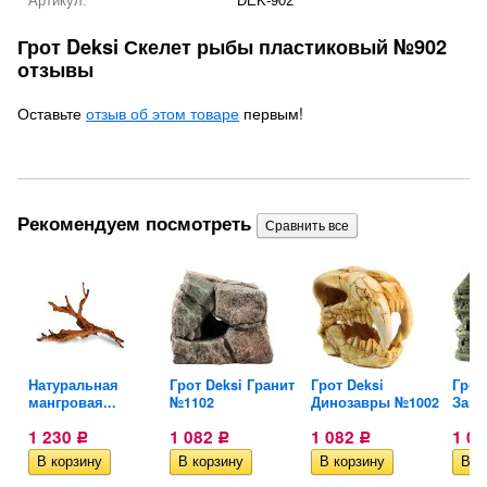
Артикул:
DEK-902
Грот Deksi Скелет рыбы пластиковый №902
отзывы
Оставьте
отзыв об этом товаре
первым!
Рекомендуем посмотреть
O-
Натуральная
Грот Deksi Гранит
Грот Deksi
Грот
мангровая...
№1102
Динозавры №1002
Замо
1 230
1 082
1 082
1 0
Р
Р
Р