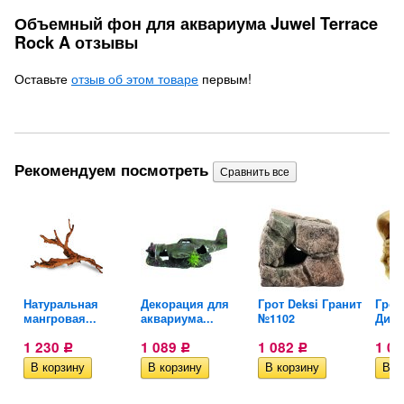
Объемный фон для аквариума Juwel Terrace
Rock A отзывы
Оставьте
отзыв об этом товаре
первым!
Рекомендуем посмотреть
O-
Натуральная
Декорация для
Грот Deksi Гранит
Грот
мангровая...
аквариума...
№1102
Дино
1 230
1 089
1 082
1 0
Р
Р
Р