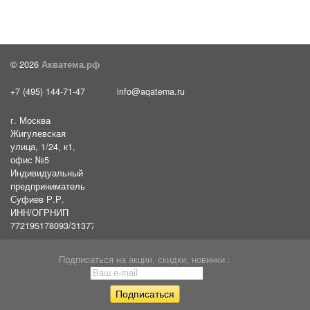
© 2026
Акватема.рф
+7 (495) 144-71-47
info@aqatema.ru
г. Москва
Жигулевская
улица, 1/24, к1,
офис №5
Индивидуальный
предприниматель
Суфиев Р.Р.
ИНН/ОГРНИП
772195178093/31377461610054
Подписаться на акции, скидки, новинки :