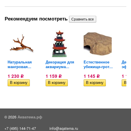
Рекомендуем посмотреть
Натуральная
Декорация для
Естественное
Деко
мангровая...
аквариума...
убежище-грот...
эффе
1 230
1 159
1 145
1 1
Р
Р
Р
© 2026
Акватема.рф
+7 (495) 144-71-47
info@aqatema.ru