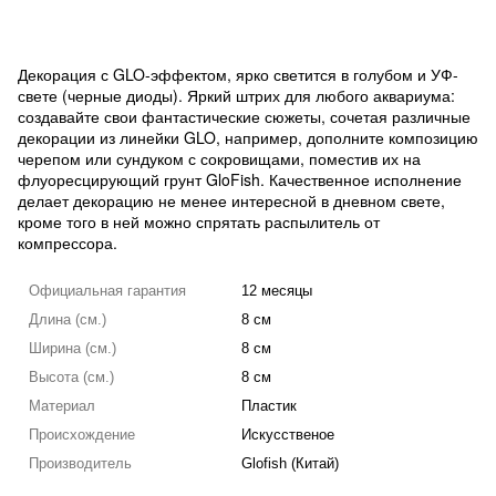
Декорация с GLO-эффектом, ярко светится в голубом и УФ-
свете (черные диоды). Яркий штрих для любого аквариума:
создавайте свои фантастические сюжеты, сочетая различные
декорации из линейки GLO, например, дополните композицию
черепом или сундуком с сокровищами, поместив их на
флуоресцирующий грунт GloFish. Качественное исполнение
делает декорацию не менее интересной в дневном свете,
кроме того в ней можно спрятать распылитель от
компрессора.
Официальная гарантия
12 месяцы
Длина (см.)
8 см
Ширина (см.)
8 см
Высота (см.)
8 см
Материал
Пластик
Происхождение
Искусственое
Производитель
Glofish (Китай)