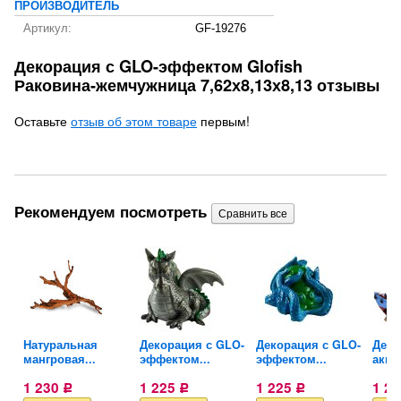
ПРОИЗВОДИТЕЛЬ
Артикул:
GF-19276
Декорация с GLO-эффектом Glofish
Раковина-жемчужница 7,62х8,13х8,13 отзывы
Оставьте
отзыв об этом товаре
первым!
Рекомендуем посмотреть
га
Натуральная
Декорация с GLO-
Декорация с GLO-
Деко
мангровая...
эффектом...
эффектом...
аква
1 230
1 225
1 225
1 2
Р
Р
Р