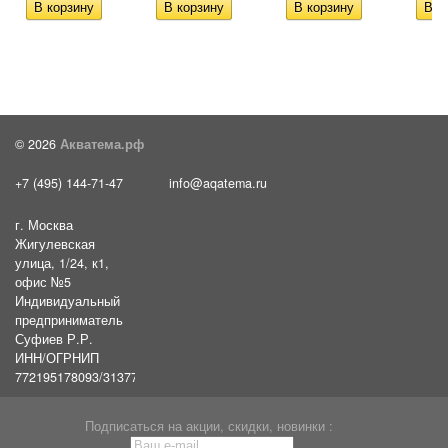
© 2026
Акватема.рф
+7 (495) 144-71-47
info@aqatema.ru
г. Москва
Жигулевская
улица, 1/24, к1,
офис №5
Индивидуальный
предприниматель
Суфиев Р.Р.
ИНН/ОГРНИП
772195178093/31377461610054
Подписаться на акции, скидки, новинки :