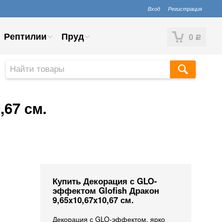
Вход
Регистрация
Рептилии
Пруд
0
Р
,67 см.
Купить Декорация с GLO-
эффектом Glofish Дракон
9,65x10,67x10,67 см.
Декорация с GLO-эффектом, ярко