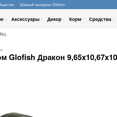
бщество
Шовный материал Ethicon
ие
Аксессуары
Декор
Корм
Средства
Пт).
→
 Glofish Дракон 9,65x10,67x10