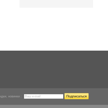
Грот Deksi Коряга
Грот Deksi Атлантида...
Декорация Exo Ter
укрытие...
Череп...
1 235
Р
1 220
Р
1 246
Р
идки, новинки :