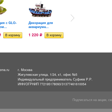
ция с GLO-
Декорация для
Грот Deksi Гранит
м...
аквариума...
№1191
1 220
1 220
Р
Р
Р
ema.ru
г. Москва
Жигулевская улица, 1/24, к1, офис №5
Индивидуальный предприниматель Суфиев Р.Р.
ИНН/ОГРНИП 772195178093/31377461610054
Подписаться на акции, ск