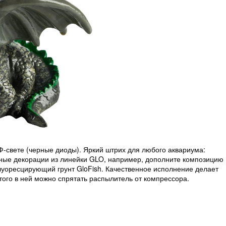
Ф-свете (черные диоды). Яркий штрих для любого аквариума:
чные декорации из линейки GLO, например, дополните композицию
луоресцирующий грунт GloFish. Качественное исполнение делает
того в ней можно спрятать распылитель от компрессора.