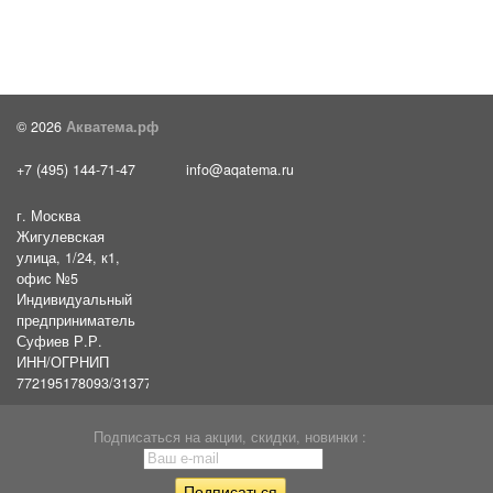
© 2026
Акватема.рф
+7 (495) 144-71-47
info@aqatema.ru
г. Москва
Жигулевская
улица, 1/24, к1,
офис №5
Индивидуальный
предприниматель
Суфиев Р.Р.
ИНН/ОГРНИП
772195178093/31377461610054
Подписаться на акции, скидки, новинки :