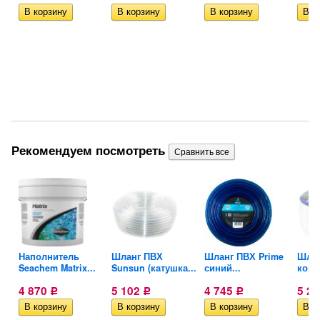
Рекомендуем посмотреть
Наполнитель
Шланг ПВХ
Шланг ПВХ Prime
Шлан
..
Seachem Matrix...
Sunsun (катушка...
синий...
комп
4 870
5 102
4 745
5 2
Р
Р
Р