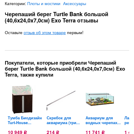
Категории:
Плоты и мостики
Аксессуары
Черепаший берег Turtle Bank большой
(40,6x24,0x7,0см) Exo Terra отзывы
Оставьте
отзыв об этом товаре
первым!
Покупатели, которые приобрели Черепаший
берег Turtle Bank большой (40,6x24,0x7,0см) Exo
Terra, также купили
-
Тумба Биодизайн
Скребок для
Аквариум для
Ламп
Turt-House...
аквариума (три...
водных черепах...
репт
10 949
214
11 741
1 4
Р
Р
Р