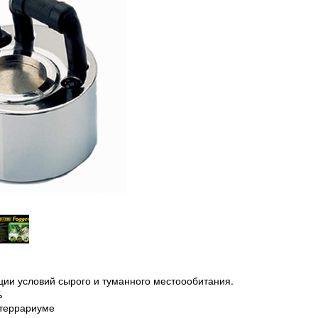
ии условий сырого и туманного местоообитания.
%
 террариуме