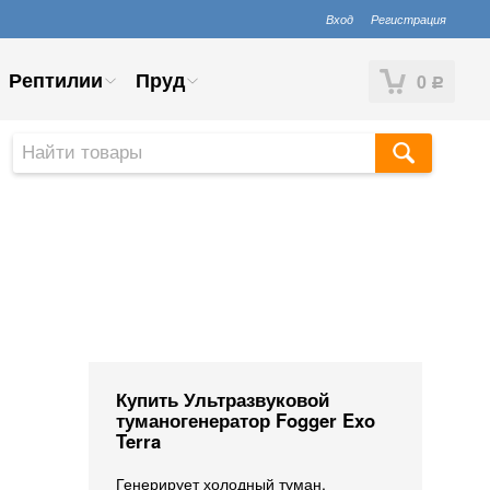
Вход
Регистрация
Рептилии
Пруд
0
Р
Купить Ультразвуковой
туманогенератор Fogger Exo
Terra
​Генерирует холодный туман,