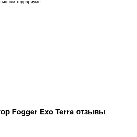
стынном террариуме
ор Fogger Exo Terra отзывы