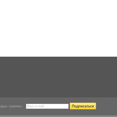
Диффузор CO2 Eheim
Шланг силиконовый
Шланг силиконов
600...
для...
зелёный...
4 678
4 368
4 368
Р
Р
Р
идки, новинки :