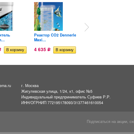
итель
Реактор CO2 Dennerle
Кормушка для
...
Maxi...
черепах...
4 635
4 393
Р
Р
Р
ema.ru
г. Москва
Жигулевская улица, 1/24, к1, офис №5
Индивидуальный предприниматель Суфиев Р.Р.
ИНН/ОГРНИП 772195178093/31377461610054
Подписаться на акции, ск