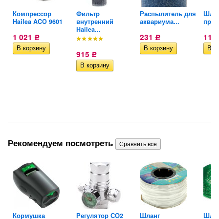
ан
Компрессор
Фильтр
Распылитель для
Шлан
Hailea ACO 9601
внутренний
аквариума...
проз
Hailea...
1 021
231
117
Р
Р
915
Р
Рекомендуем посмотреть
Кормушка
Регулятор СО2
Шланг
Шла