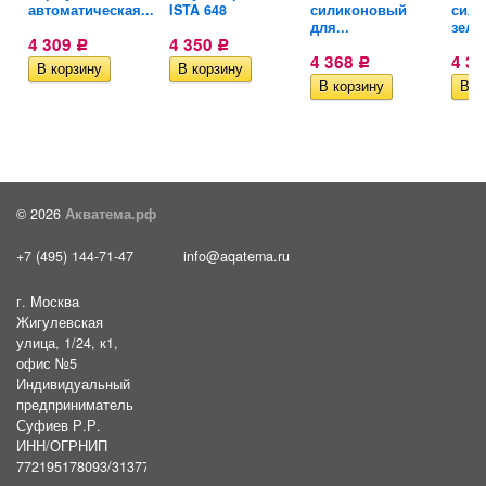
автоматическая...
ISTA 648
силиконовый
сили
для...
зелё
4 309
4 350
Р
Р
4 368
4 3
Р
© 2026
Акватема.рф
+7 (495) 144-71-47
info@aqatema.ru
г. Москва
Жигулевская
улица, 1/24, к1,
офис №5
Индивидуальный
предприниматель
Суфиев Р.Р.
ИНН/ОГРНИП
772195178093/31377461610054