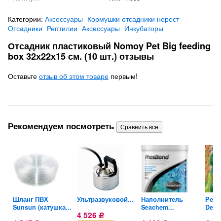
Категории:
Аксессуары
Кормушки отсадники нерест
Отсадники
Рептилии
Аксессуары
Инкубаторы
Отсадник пластиковый Nomoy Pet Big feeding
box 32х22х15 см. (10 шт.) отзывы
Оставьте
отзыв об этом товаре
первым!
Рекомендуем посмотреть
Шланг ПВХ
Ультразвуковой...
Наполнитель
Реак
..
Sunsun (катушка...
Seachem...
Denne
4 526
Р