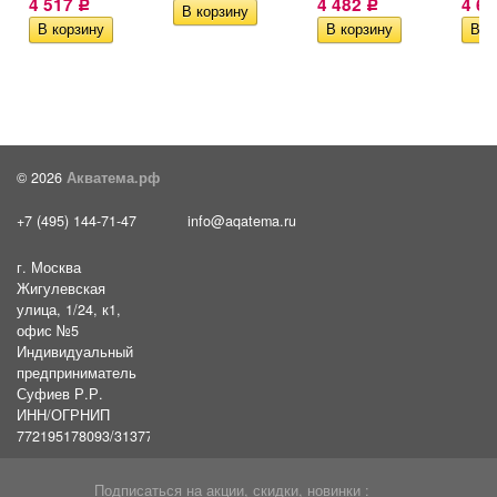
4 517
4 482
4 6
Р
Р
© 2026
Акватема.рф
+7 (495) 144-71-47
info@aqatema.ru
г. Москва
Жигулевская
улица, 1/24, к1,
офис №5
Индивидуальный
предприниматель
Суфиев Р.Р.
ИНН/ОГРНИП
772195178093/31377461610054
Подписаться на акции, скидки, новинки :