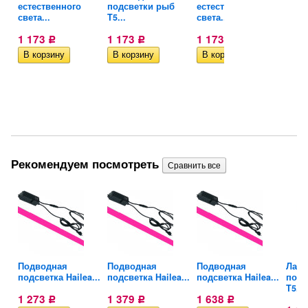
естественного
подсветки рыб
естественного
подс
света...
T5...
света...
T5...
1 173
1 173
1 173
1 1
Р
Р
Р
Рекомендуем посмотреть
са
Подводная
Подводная
Подводная
Ламп
подсветка Hailea...
подсветка Hailea...
подсветка Hailea...
подс
T5...
1 273
1 379
1 638
Р
Р
Р