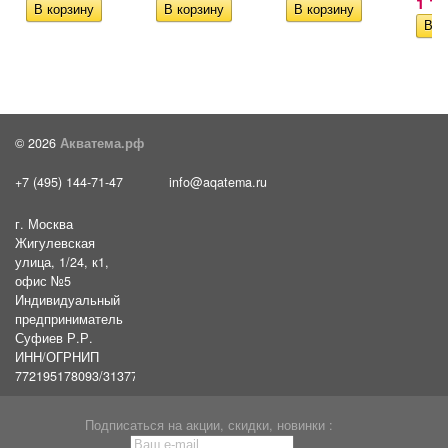
1 1
© 2026
Акватема.рф
+7 (495) 144-71-47
info@aqatema.ru
г. Москва
Жигулевская
улица, 1/24, к1,
офис №5
Индивидуальный
предприниматель
Суфиев Р.Р.
ИНН/ОГРНИП
772195178093/31377461610054
Подписаться на акции, скидки, новинки :