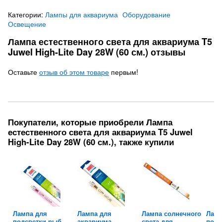
Категории:
Лампы для аквариума
Оборудование
Освещение
Лампа естественного света для аквариума T5
Juwel High-Lite Day 28W (60 см.) отзывы
Оставьте
отзыв об этом товаре
первым!
Покупатели, которые приобрели Лампа
естественного света для аквариума T5 Juwel
High-Lite Day 28W (60 см.), также купили
ого
Лампа для
Лампа для
Лампа солнечного
Ламп
подсветки рыб
аквариума
света для...
подс