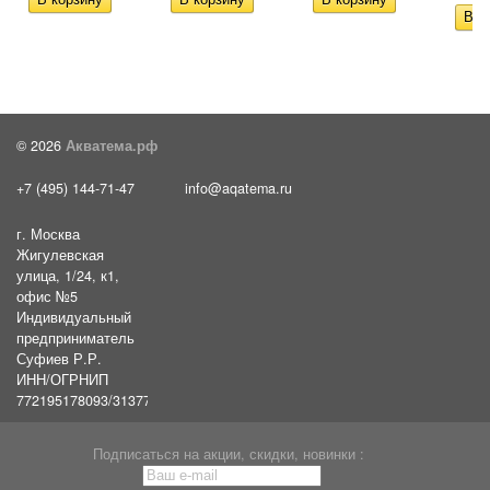
© 2026
Акватема.рф
+7 (495) 144-71-47
info@aqatema.ru
г. Москва
Жигулевская
улица, 1/24, к1,
офис №5
Индивидуальный
предприниматель
Суфиев Р.Р.
ИНН/ОГРНИП
772195178093/31377461610054
Подписаться на акции, скидки, новинки :