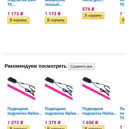
T5...
теплый...
T5...
574
Р
1 173
1 173
1 1
Р
Р
Рекомендуем посмотреть
са
Подводная
Подводная
Подводная
Ламп
подсветка Hailea...
подсветка Hailea...
подсветка Hailea...
подс
T5...
1 273
1 379
1 638
Р
Р
Р
1 1