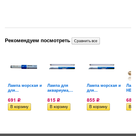
Рекомендуем посмотреть
Лампа морская и
Лампа для
Лампа морская и
Ламп
..
для...
аквариума,...
для...
HEAT
691
815
855
682
Р
Р
Р