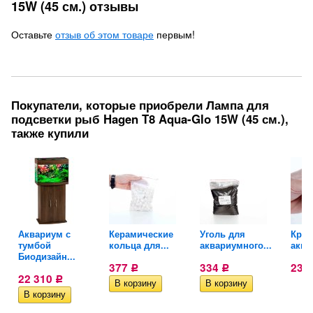
15W (45 см.) отзывы
Оставьте
отзыв об этом товаре
первым!
Покупатели, которые приобрели Лампа для
подсветки рыб Hagen T8 Aqua-Glo 15W (45 см.),
также купили
Аквариум с
Керамические
Уголь для
Кран
тумбой
кольца для...
аквариумного...
аква
Биодизайн...
377
334
23
Р
Р
22 310
Р