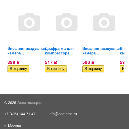
ов
Внешняя воздушная
Диафрагма для
Внешняя воздушная
Внеш
камера...
компрессора...
камера...
каме
399
517
590
590
Р
Р
Р
© 2026
Акватема.рф
+7 (495) 144-71-47
info@aqatema.ru
г. Москва