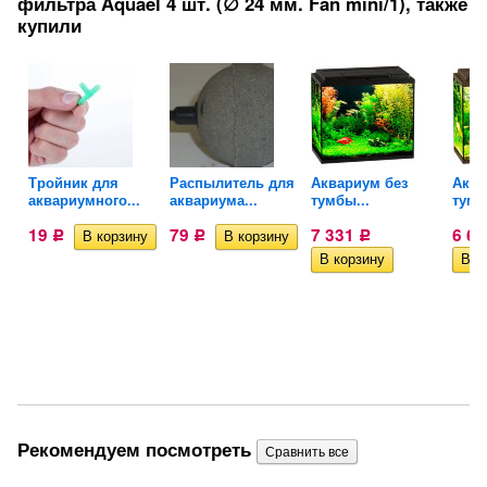
фильтра Aquael 4 шт. (∅ 24 мм. Fan mini/1), также
купили
Тройник для
Распылитель для
Аквариум без
Аква
аквариумного...
аквариума...
тумбы...
тумб
19
79
7 331
6 6
Р
Р
Р
Рекомендуем посмотреть