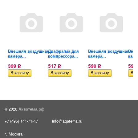
Внешняя воздушная
Диафрагма для
Внешняя воздушная
Внеш
камера...
компрессора...
камера...
каме
399
517
590
590
Р
Р
Р
© 2026
Акватема.рф
+7 (495) 144-71-47
info@aqatema.ru
г. Москва