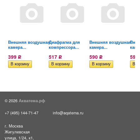
Внешняя воздушная
Диафрагма для
Внешняя воздушная
Внеш
камера...
компрессора...
камера...
каме
399
517
590
590
Р
Р
Р
© 2026
Акватема.рф
+7 (495) 144-71-47
info@aqatema.ru
г. Москва
Жигулевская
улица, 1/24, к1,