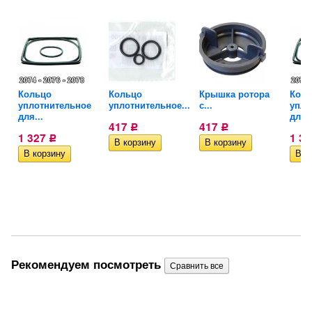
Кольцо
Кольцо
Крышка ротора
Коль
уплотнительное
уплотнительное...
с...
упло
для...
для..
417
417
Р
Р
1 327
1 3
Р
Рекомендуем посмотреть