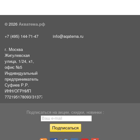
© 2026
Акватема.рф
+7 (495) 144-71-47
info@aqatema.ru
г. Москва
Жигулевская
улица, 1/24, к1,
офис №5
Индивидуальный
предприниматель
Суфиев Р.Р.
ИНН/ОГРНИП
772195178093/31377461610054
Подписаться на акции, скидки, новинки :