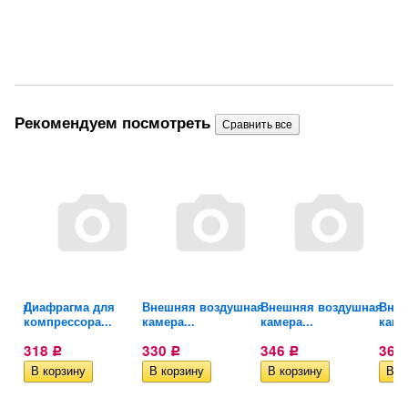
Рекомендуем посмотреть
шная
Диафрагма для
Внешняя воздушная
Внешняя воздушная
Внеш
компрессора...
камера...
камера...
каме
318
330
346
368
Р
Р
Р