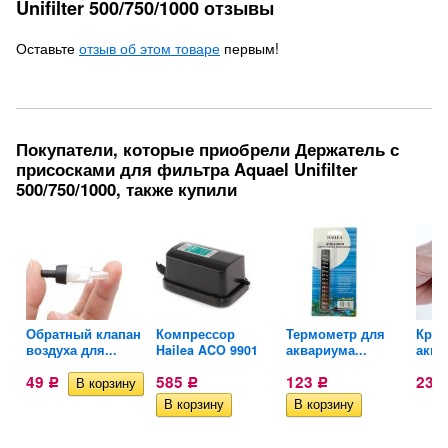
Unifilter 500/750/1000 отзывы
Оставьте
отзыв об этом товаре
первым!
Покупатели, которые приобрели Держатель с
присосками для фильтра Aquael Unifilter
500/750/1000, также купили
Обратный клапан
Компрессор
Термометр для
Кран
воздуха для...
Hailea ACO 9901
аквариума...
аква
49
585
123
23
Р
Р
Р