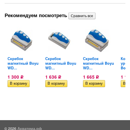
Рекомендуем посмотреть
Скребок
Скребок
Скребок
Конт
.
магнитный Boyu
магнитный Boyu
магнитный Boyu
уров
WD...
WD...
WD...
Boyu.
1 300
1 636
1 665
1 1
Р
Р
Р
© 2026
Акватема.рф