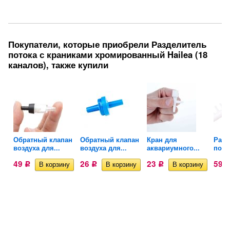
Покупатели, которые приобрели Разделитель
потока с краниками хромированный Hailea (18
каналов), также купили
Обратный клапан
Обратный клапан
Кран для
Разд
воздуха для...
воздуха для...
аквариумного...
поток
49
26
23
59
Р
Р
Р