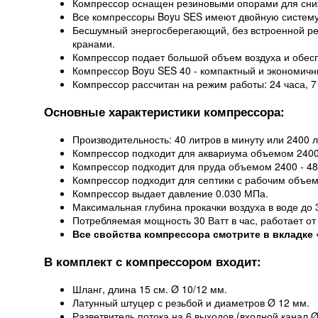
Компрессор оснащен резиновыми опорами для сни
Все компрессоры Boyu SES имеют двойную систем
Бесшумный энергосберегающий, без встроенной рег
кранами.
Компрессор подает большой объем воздуха и обесп
Компрессор Boyu SES 40 - компактный и экономич
Компрессор рассчитан на режим работы: 24 часа, 7
Основные характеристики компрессора:
Производительность: 40 литров в минуту или 2400 л
Компрессор подходит для аквариума объемом 2400 
Компрессор подходит для пруда объемом 2400 - 4800
Компрессор подходит для септики с рабочим объем
Компрессор выдает давление 0.030 МПа.
Максимальная глубина прокачки воздуха в воде до 
Потребляемая мощность 30 Ватт в час, работает от 
Все свойства компрессора смотрите в вкладке 
В комплект с компрессором входит:
Шланг, длина 15 см. Ø 10/12 мм.
Латунный штуцер с резьбой и диаметров Ø 12 мм.
Разветвитель потока на 6 выходов (входной канал 