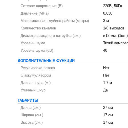
Сетевое напряжение (В)
220В, 50Гц
Давление (MPa)
0,030
Максимальная глубина работы (метры)
3 м
Количество каналов
1/6 выходов
Диаметр выходного патрубка (см.)
⌀12 мм. (1шт.)
Уровень шума
Тихий компре
Уровень шума (dB)
40
ДОПОЛНИТЕЛЬНЫЕ ФУНКЦИИ
Регулировка потока
Нет
С аккумулятором
Нет
Длина шнура (м.)
1.7 м
Уличный шнур
Да
ГАБАРИТЫ
Длина (см.)
27 см
Ширина (см.)
17 см
Высота (см.)
17 см