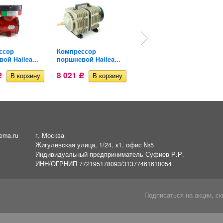
ссор
Компрессор
Компрессор
ой Hailea...
поршневой Hailea...
профессиональный...
8 021
7 273
Р
Р
Р
ema.ru
г. Москва
Жигулевская улица, 1/24, к1, офис №5
Индивидуальный предприниматель Суфиев Р.Р.
ИНН/ОГРНИП 772195178093/31377461610054
Подписаться на акции, ск