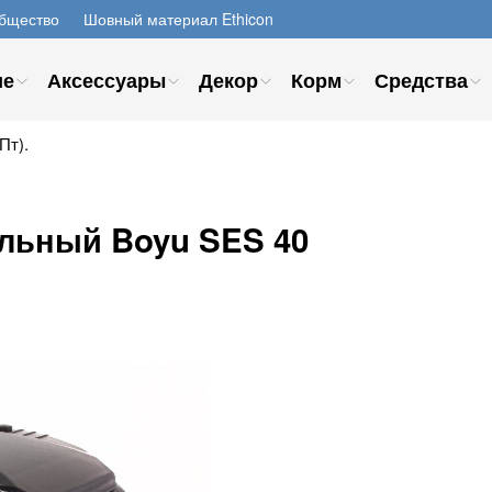
бщество
Шовный материал Ethicon
ие
Аксессуары
Декор
Корм
Средства
Пт).
льный Boyu SES 40