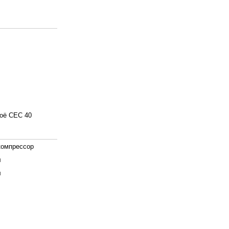
оё СЕС 40
компрессор
л
л