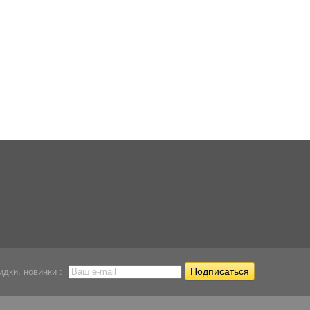
Компрессор
Компрессор
Компрессор
профессиональный...
поршневой Hailea...
поршневой Sunsun
8 193
7 114
6 988
Р
Р
Р
идки, новинки :