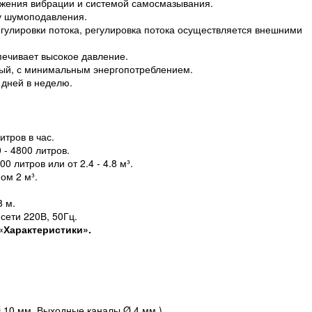
жения вибрации и системой самосмазывания.
у шумоподавления.
улировки потока, регулировка потока осуществляется внешними
ечивает высокое давление.
ный, с минимальным энергопотреблением.
 дней в неделю.
итров в час.
- 4800 литров.
 литров или от 2.4 - 4.8 м³.
ом 2 м³.
3 м.
сети 220В, 50Гц.
«Характеристики».
Ø 10 мм. Выходные каналы Ø 4 мм.).