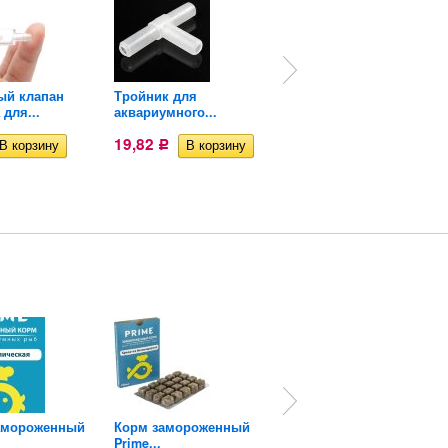
ый клапан
Тройник для
Прямой соединитель...
 для...
аквариумного...
18,35
Р
19,82
Р
амороженный
Корм замороженный
Корм замороженный
Prime...
Prime...