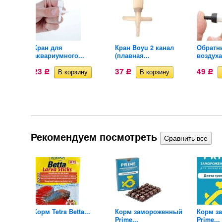
енный
Кран для
Кран Boyu 2 канал
Обратн
аквариумного...
(плавная...
воздуха
23
37
49
Р
Р
Р
Рекомендуем посмотреть
 рыб
Корм Tetra Betta...
Корм замороженный
Корм з
Prime...
Prime...