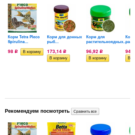
Корм Tetra Pleco
Корм для донных
Корм для
Корм
Spirulina...
рыб...
растительноядных...
раст
98
173,14
96,92
94,
Р
Р
Р
Рекомендуем посмотреть