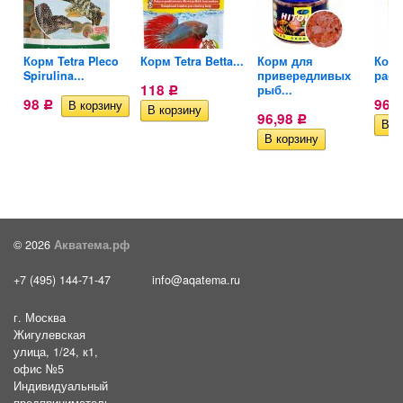
ид
Корм Tetra Pleco
Корм Tetra Betta...
Корм для
Корм
Spirulina...
привередливых
раст
118
рыб...
Р
98
96,
Р
96,98
Р
© 2026
Акватема.рф
+7 (495) 144-71-47
info@aqatema.ru
г. Москва
Жигулевская
улица, 1/24, к1,
офис №5
Индивидуальный
предприниматель