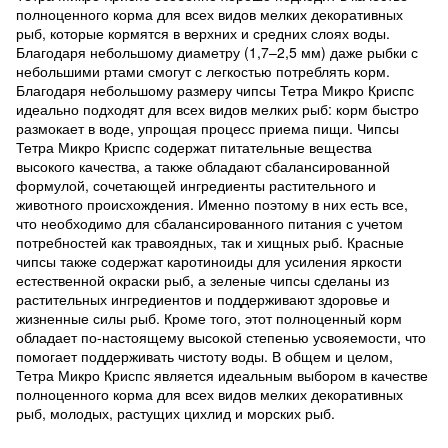
полноценного корма для всех видов мелких декоративных
рыб, которые кормятся в верхних и средних слоях воды.
Благодаря небольшому диаметру (1,7–2,5 мм) даже рыбки с
небольшими ртами смогут с легкостью потреблять корм.
Благодаря небольшому размеру чипсы Тетра Микро Криспс
идеально подходят для всех видов мелких рыб: корм быстро
размокает в воде, упрощая процесс приема пищи. Чипсы
Тетра Микро Криспс содержат питательные вещества
высокого качества, а также обладают сбалансированной
формулой, сочетающей ингредиенты растительного и
животного происхождения. Именно поэтому в них есть все,
что необходимо для сбалансированного питания с учетом
потребностей как травоядных, так и хищных рыб. Красные
чипсы также содержат каротиноиды для усиления яркости
естественной окраски рыб, а зеленые чипсы сделаны из
растительных ингредиентов и поддерживают здоровье и
жизненные силы рыб. Кроме того, этот полноценный корм
обладает по-настоящему высокой степенью усвояемости, что
помогает поддерживать чистоту воды. В общем и целом,
Тетра Микро Криспс является идеальным выбором в качестве
полноценного корма для всех видов мелких декоративных
рыб, молодых, растущих цихлид и морских рыб.