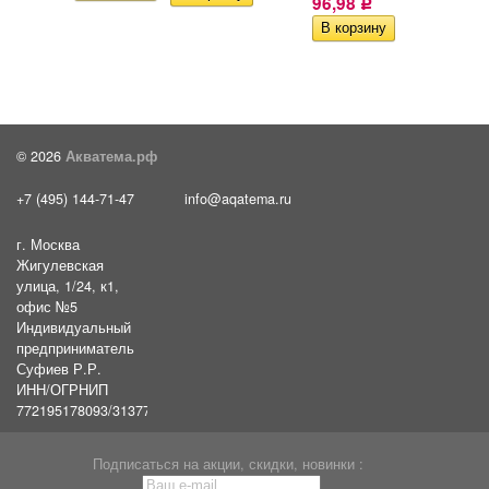
96,98
Р
© 2026
Акватема.рф
+7 (495) 144-71-47
info@aqatema.ru
г. Москва
Жигулевская
улица, 1/24, к1,
офис №5
Индивидуальный
предприниматель
Суфиев Р.Р.
ИНН/ОГРНИП
772195178093/31377461610054
Подписаться на акции, скидки, новинки :