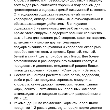
хлорелла являются превосходной добавкой к рациону
всех видов рыб, считаются хорошим подспорьем для
кроветворения и содержат целый витаминный комплекс.
Эти водоросли содержат темно-зеленый пигмент
хлорофилл, обладающий сильным антиоксидантным и
обеззараживающим действием. В спирулине
содержатся 8 незаменимых для рыб аминокислот.
Кроме этого спирулина содержит большое количество
важнейших для питания рыб веществ, таких как каротин,
астаксантин и многие другие. Благодаря
подкармливанию спирулиной и хлореллой окрас рыб
приобретает четкость и яркость. Красный, желтый,
белый и синий цвета приобретают блеск. Для более
эффективного и разнообразного питания советуем
чередовать и дополнять ежедневный рацион Ваших
питомцев кормами: «Базик», «Спектрал», «Вегетал».
Состав: концентрат растительного белка, водоросли,
рыба и рыбные продукты, зерновые, спирулина,
хлорелла, сухие дрожжи, моллюски, чеснок, шпинат,
жиры, лецитин, витаминно-минеральный комплекс,
антиоксиданты и пищевые красители разрешённые в
РФ и ЕС.
Рекомендации по кормлению: кормить небольшими
порциями 1-2 раза в день, одна порция корма должна