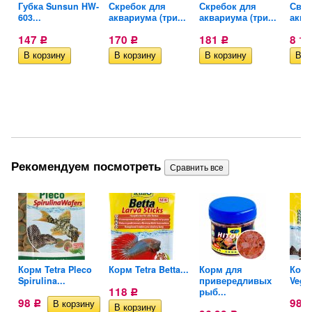
их
Губка Sunsun HW-
Скребок для
Скребок для
Свет
603...
аквариума (три...
аквариума (три...
аква
147
170
181
8 1
Р
Р
Р
Рекомендуем посмотреть
тых
Корм Tetra Pleco
Корм Tetra Betta...
Корм для
Корм
Spirulina...
привередливых
Veggi
118
рыб...
Р
98
98
Р