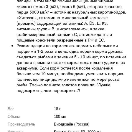
липиды, в том числе полиненасыщенные жирные
кислоты омега 3 (ω3), омега 6 (ω6), экстракт красного
перца 5000 мг/кг – источник натуральных каротиноидов,
«Хитозан», витаминно-минеральный комплекс
(премикс) содержащий витамины: А, D
3
, Е, К
3
,
витамины группы В, микроэлементы, а также
стабилизированный витамин С, антиоксиданты и
пищевые красители разрешённые в РФ и ЕС.
Рекомендации по кормлению: кормить небольшими
порциями 1-2 раза в день, одна порция корма должна
съедаться рыбами в течении 5 - 10 минут, по истечении
данного времени остатки корма желательно удалить из
аквариума. Если корм остается после кормления
больше чем 10 минут, необходимо уменьшить порцию.
Количество пищи должно изменяться по мере роста
рыбы. Только помните золотое правило: "Лучше
недокормить, чем перекормить"!
Вес
18 г
Объем
100 мл
Производитель
Биодизайн (Россия)