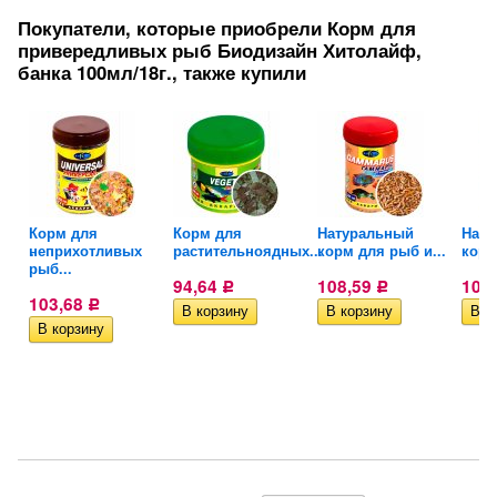
Покупатели, которые приобрели Корм для
привередливых рыб Биодизайн Хитолайф,
банка 100мл/18г., также купили
Корм для
Корм для
Натуральный
Нату
ых...
неприхотливых
растительноядных...
корм для рыб и...
корм
рыб...
94,64
108,59
108
Р
Р
103,68
Р