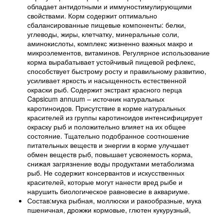
обладает антидотными и иммуностимулирующими
свойствами. Корм содержит оптимально
сбалансированные пищевые компоненты: белки,
углеводы, жиры, клетчатку, минеральные соли,
аминокислоты, комплекс жизненно важных макро и
микроэлементов, витаминов. Регулярное использование
корма вырабатывает устойчивый пищевой рефлекс,
способствует быстрому росту и правильному развитию,
усиливает яркость и насыщенность естественной
окраски рыб. Содержит экстракт красного перца
Capsicum annuum – источник натуральных
каротиноидов. Присутствие в корме натуральных
красителей из группы каротиноидов интенсифицирует
окраску рыб и положительно влияет на их общее
состояние. Тщательно подобранное соотношение
питательных веществ и энергии в корме улучшает
обмен веществ рыб, повышает усвояемость корма,
снижая загрязнение воды продуктами метаболизма
рыб. Не содержит консервантов и искусственных
красителей, которые могут нанести вред рыбе и
нарушить биологическое равновесие в аквариуме.
Состав:мука рыбная, моллюски и ракообразные, мука
пшеничная, дрожжи кормовые, глютен кукурузный,