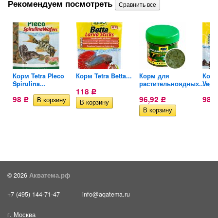
Рекомендуем посмотреть
тых
Корм Tetra Pleco
Корм Tetra Betta...
Корм для
Корм
Spirulina...
растительноядных...
Veggi
118
Р
98
96,92
98
Р
Р
© 2026
Акватема.рф
+7 (495) 144-71-47
info@aqatema.ru
г. Москва