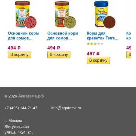
Основной корм
Основной корм
Корм для
Корм
для сомов...
для сомов...
креветок Tetra...
креве
494
494
497
Р
Р
497
Р
© 2026
Акватема.рф
+7 (495) 144-71-47
info@aqatema.ru
г. Москва
Жигулевская
улица, 1/24, к1,