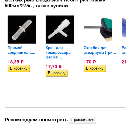
500мл/275г., также купили
W-
Прямой
Кран для
Скребок для
Расп
соединитель...
компрессора
аквариума (три...
аква
HaoHai...
18,35
170
21
Р
Р
17,73
Р
Рекомендуем посмотреть