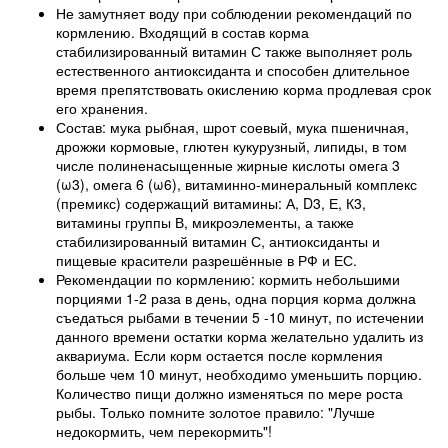
Не замутняет воду при соблюдении рекомендаций по
кормлению. Входящий в состав корма
стабилизированный витамин С также выполняет роль
естественного антиоксиданта и способен длительное
время препятствовать окислению корма продлевая срок
его хранения.
Состав: мука рыбная, шрот соевый, мука пшеничная,
дрожжи кормовые, глютен кукурузный, липиды, в том
числе полиненасыщенные жирные кислоты омега 3
(ω3), омега 6 (ω6), витаминно-минеральный комплекс
(премикс) содержащий витамины: А, D
3
, Е, К
3
,
витамины группы В, микроэлементы, а также
стабилизированный витамин С, антиоксиданты и
пищевые красители разрешённые в РФ и ЕС.
Рекомендации по кормлению: кормить небольшими
порциями 1-2 раза в день, одна порция корма должна
съедаться рыбами в течении 5 -10 минут, по истечении
данного времени остатки корма желательно удалить из
аквариума. Если корм остается после кормления
больше чем 10 минут, необходимо уменьшить порцию.
Количество пищи должно изменяться по мере роста
рыбы. Только помните золотое правило: "Лучше
недокормить, чем перекормить"!