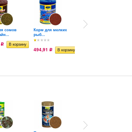
ля сомов
Корм для мелких
Корм для всех рыб
йн...
рыб...
Биодизайн...
6
475,85
Р
Р
494,91
Р