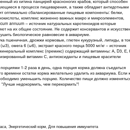
ченный из хитина панцирей красноногих крабов, который способен
зующиеся в процессе пищеварения, а также обладает антидотными
т оптимально сбалансированные пищевые компоненты: белки,
инокислоты, комплекс жизненно важных макро и микроэлементов,
sicum annuum – источник натуральных каротиноидов которые
ют на их общее состояние. Не содержит консервантов и искусстве
рушить биологическое равновесие в аквариуме.
ка пшеничная, дрожжи кормовые, глютен кукурузный, липиды, в то
), омега 6 (ω6), экстракт красного перца 5000 мг/кг – источник
минеральный комплекс (премикс) содержащий витамины: А, D
3
, Е, 
лизированный витамин С, антиоксиданты и пищевые красители
орциями 1-2 раза в день, одна порция корма должна съедаться
ого времени остатки корма желательно удалить из аквариума. Если 
необходимо уменьшить порцию. Количество пищи должно изменятьс
 "Лучше недокормить, чем перекормить"!
раса, Энергетический корм, Для повышения иммунитета