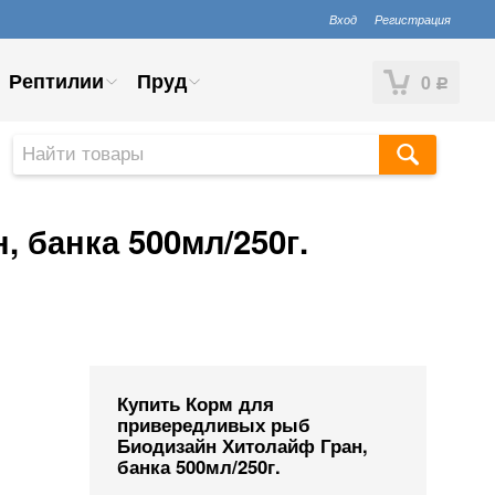
Вход
Регистрация
Рептилии
Пруд
0
Р
 банка 500мл/250г.
Купить Корм для
привередливых рыб
Биодизайн Хитолайф Гран,
банка 500мл/250г.