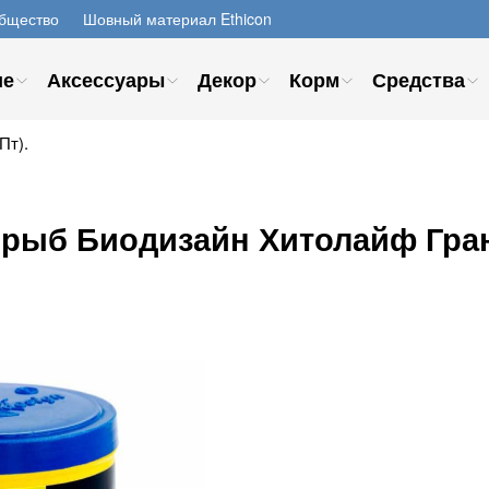
бщество
Шовный материал Ethicon
ие
Аксессуары
Декор
Корм
Средства
Пт).
рыб Биодизайн Хитолайф Гран,