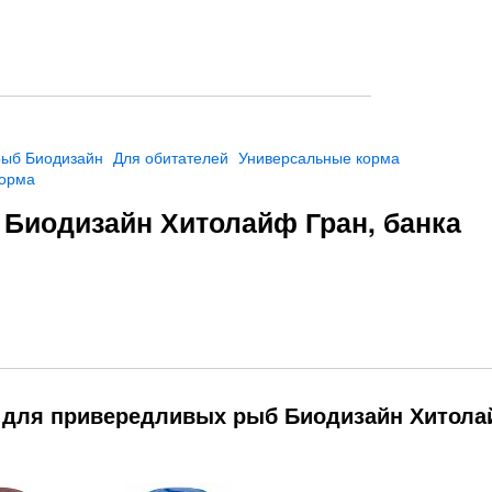
рыб Биодизайн
Для обитателей
Универсальные корма
корма
Биодизайн Хитолайф Гран, банка
м для привередливых рыб Биодизайн Хитол