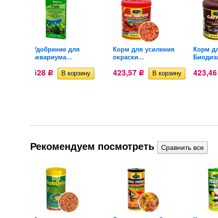
ных
Удобрение для
Корм для усиления
Корм д
аквариума...
окраски...
Биодиза
528
423,57
423,4
Р
Р
Рекомендуем посмотреть