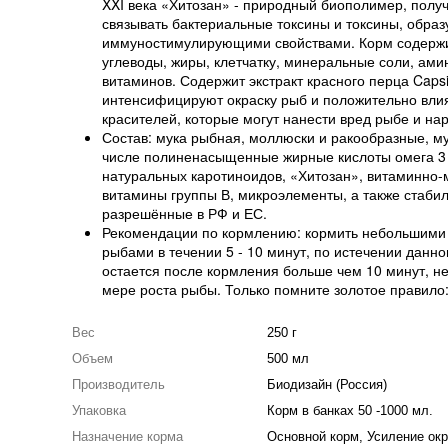
XXI века «Хитозан» - природный биополимер, полу
связывать бактериальные токсины и токсины, обра
иммуностимулирующими свойствами. Корм содержи
углеводы, жиры, клетчатку, минеральные соли, ам
витаминов. Содержит экстракт красного перца Cap
интенсифицируют окраску рыб и положительно влия
красителей, которые могут нанести вред рыбе и на
Состав: мука рыбная, моллюски и ракообразные, му
числе полиненасыщенные жирные кислоты омега 3 (ω3
натуральных каротиноидов, «Хитозан», витаминно-
витамины группы В, микроэлементы, а также стаби
разрешённые в РФ и ЕС.
Рекомендации по кормлению: кормить небольшими п
рыбами в течении 5 - 10 минут, по истечении данн
остается после кормления больше чем 10 минут, 
мере роста рыбы. Только помните золотое правило:
Вес
250 г
Объем
500 мл
Производитель
Биодизайн (Россия)
Упаковка
Корм в банках 50 -1000 мл.
Назначение корма
Основной корм, Усиление ок