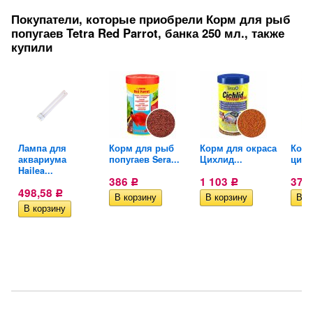
Покупатели, которые приобрели Корм для рыб
попугаев Tetra Red Parrot, банка 250 мл., также
купили
Лампа для
Корм для рыб
Корм для окраса
Корм
аквариума
попугаев Sera...
Цихлид...
цихл
Hailea...
386
1 103
373
Р
Р
498,58
Р