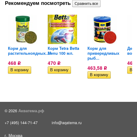
Рекомендуем посмотреть
Корм для
Корм Tetra Betta
Корм для
Дели
растительноядных...
Menu 100 мл.
привередливых
водн
рыб...
468
470
463
Р
Р
463,58
Р
© 2026
Акватема.рф
+7 (495) 144-71-47
info@aqatema.ru
г. Москва