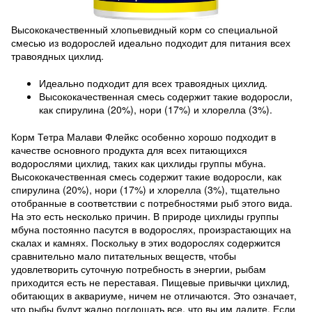
Высококачественный хлопьевидный корм со специальной
смесью из водорослей идеально подходит для питания всех
травоядных цихлид.
Идеально подходит для всех травоядных цихлид.
Высококачественная смесь содержит такие водоросли,
как спирулина (20%), нори (17%) и хлорелла (3%).
Корм Тетра Малави Флейкс особенно хорошо подходит в
качестве основного продукта для всех питающихся
водорослями цихлид, таких как цихлиды группы мбуна.
Высококачественная смесь содержит такие водоросли, как
спирулина (20%), нори (17%) и хлорелла (3%), тщательно
отобранные в соответствии с потребностями рыб этого вида.
На это есть несколько причин. В природе цихлиды группы
мбуна постоянно пасутся в водорослях, произрастающих на
скалах и камнях. Поскольку в этих водорослях содержится
сравнительно мало питательных веществ, чтобы
удовлетворить суточную потребность в энергии, рыбам
приходится есть не переставая. Пищевые привычки цихлид,
обитающих в аквариуме, ничем не отличаются. Это означает,
что рыбы будут жадно поглощать все, что вы им дадите. Если