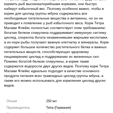
кормить рыб высококалорийными кормами, они быстро
наберут избыточный вес. Поэтому особенно важно, чтобы в
корме для цихлид группы мбуна содержались все
необходимые питательные вещества и витамины, но он не
приводил к появлению у рыб избыточного веса. Корм Тетра
Малави Флейкс полностью соответствует этим требованиям:
богатая белком спирулина поддерживает иммунную систему
цихлид, хлорелла богата незаменимыми жирными кислотами,
а из нори рыбы получают важную клетчатку и минералы. Корм
содержит большое количество растительного белка и важных
питательных веществ, способствующих здоровому
пищеварению цихлид и поддержанию их жизненных сил.
Помимо богатой белком спирулины, в корме также
содержатся водоросли двух других видов. Поэтому корм Тетра
Малави Флейкс идеально подходит в качестве основного
продукта питания всех травоядных цихлид группы мбуна, а
также его можно использовать для кормления цихлид других
видов.
Объем
250 мл
Производитель
Tetra (Германия)