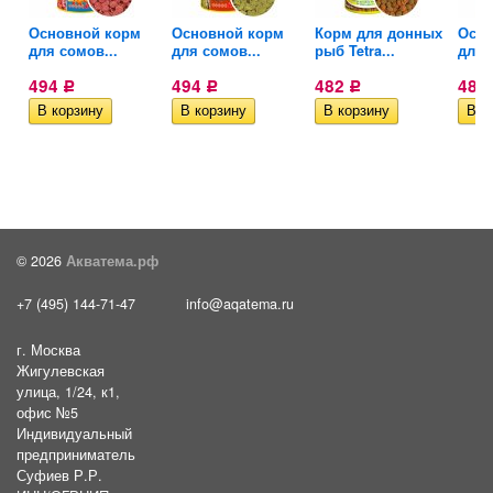
Основной корм
Основной корм
Корм для донных
Осно
ых...
для сомов...
для сомов...
рыб Tetra...
для в
494
494
482
482
Р
Р
Р
© 2026
Акватема.рф
+7 (495) 144-71-47
info@aqatema.ru
г. Москва
Жигулевская
улица, 1/24, к1,
офис №5
Индивидуальный
предприниматель
Суфиев Р.Р.