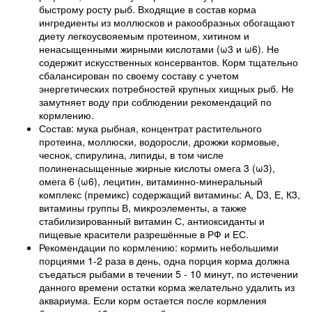
быстрому росту рыб. Входящие в состав корма
ингредиенты из моллюсков и ракообразных обогащают
диету легкоусвояемым протеином, хитином и
ненасыщенными жирными кислотами (ω3 и ω6). Не
содержит искусственных консервантов. Корм тщательно
сбалансирован по своему составу с учетом
энергетических потребностей крупных хищных рыб. Не
замутняет воду при соблюдении рекомендаций по
кормлению.
Состав: мука рыбная, концентрат растительного
протеина, моллюски, водоросли, дрожжи кормовые,
чеснок, спирулина, липиды, в том числе
полиненасыщенные жирные кислоты омега 3 (ω3),
омега 6 (ω6), лецитин, витаминно-минеральный
комплекс (премикс) содержащий витамины: А, D
3
, Е, К
3
,
витамины группы В, микроэлементы, а также
стабилизированный витамин С, антиоксиданты и
пищевые красители разрешённые в РФ и ЕС.
Рекомендации по кормлению: кормить небольшими
порциями 1-2 раза в день, одна порция корма должна
съедаться рыбами в течении 5 - 10 минут, по истечении
данного времени остатки корма желательно удалить из
аквариума. Если корм остается после кормления