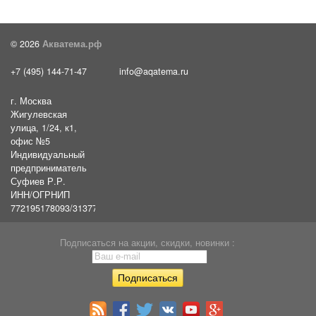
© 2026
Акватема.рф
+7 (495) 144-71-47
info@aqatema.ru
г. Москва
Жигулевская
улица, 1/24, к1,
офис №5
Индивидуальный
предприниматель
Суфиев Р.Р.
ИНН/ОГРНИП
772195178093/31377461610054
Подписаться на акции, скидки, новинки :