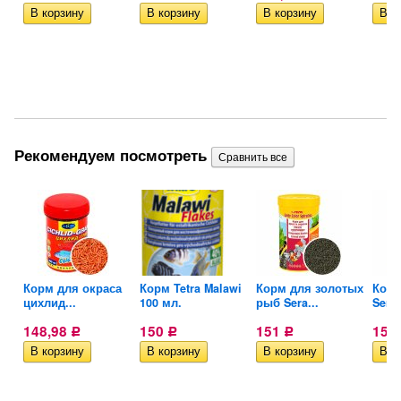
Рекомендуем посмотреть
их
Корм для окраса
Корм Tetra Malawi
Корм для золотых
Корм
цихлид...
100 мл.
рыб Sera...
Sera 
148,98
150
151
151
Р
Р
Р