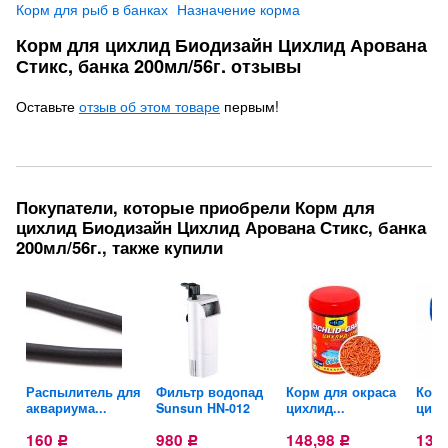
Корм для рыб в банках
Назначение корма
Корм для цихлид Биодизайн Цихлид Арована
Стикс, банка 200мл/56г. отзывы
Оставьте
отзыв об этом товаре
первым!
Покупатели, которые приобрели Корм для
цихлид Биодизайн Цихлид Арована Стикс, банка
200мл/56г., также купили
а
Распылитель для
Фильтр водопад
Корм для окраса
Корм
аквариума...
Sunsun HN-012
цихлид...
цихл
160
980
148,98
131
Р
Р
Р