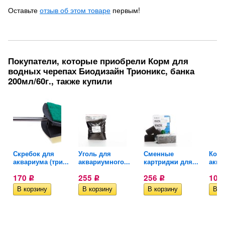
Оставьте
отзыв об этом товаре
первым!
Покупатели, которые приобрели Корм для
водных черепах Биодизайн Трионикс, банка
200мл/60г., также купили
Скребок для
Уголь для
Сменные
Конд
аквариума (три...
аквариумного...
картриджи для...
аква
170
255
256
109
Р
Р
Р