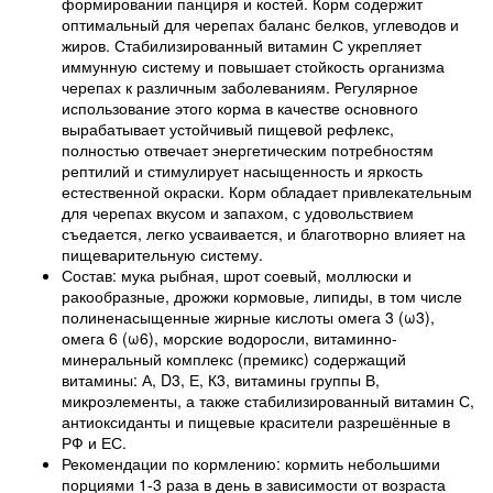
формировании панциря и костей. Корм содержит
оптимальный для черепах баланс белков, углеводов и
жиров. Стабилизированный витамин С укрепляет
иммунную систему и повышает стойкость организма
черепах к различным заболеваниям. Регулярное
использование этого корма в качестве основного
вырабатывает устойчивый пищевой рефлекс,
полностью отвечает энергетическим потребностям
рептилий и стимулирует насыщенность и яркость
естественной окраски. Корм обладает привлекательным
для черепах вкусом и запахом, с удовольствием
съедается, легко усваивается, и благотворно влияет на
пищеварительную систему.
Состав: мука рыбная, шрот соевый, моллюски и
ракообразные, дрожжи кормовые, липиды, в том числе
полиненасыщенные жирные кислоты омега 3 (ω3),
омега 6 (ω6), морские водоросли, витаминно-
минеральный комплекс (премикс) содержащий
витамины: А, D
3
, Е, К
3
, витамины группы В,
микроэлементы, а также стабилизированный витамин С,
антиоксиданты и пищевые красители разрешённые в
РФ и ЕС.
Рекомендации по кормлению: кормить небольшими
порциями 1-3 раза в день в зависимости от возраста