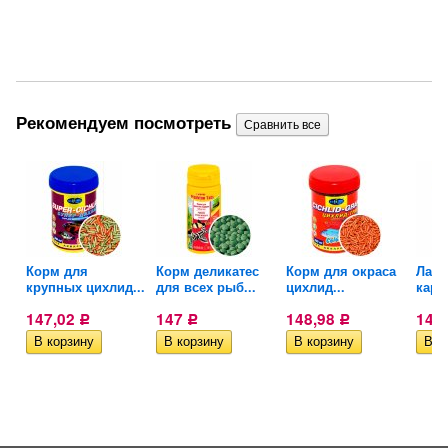
Рекомендуем посмотреть
Корм для
Корм деликатес
Корм для окраса
Лако
крупных цихлид...
для всех рыб...
цихлид...
карп
147,02
147
148,98
145
Р
Р
Р