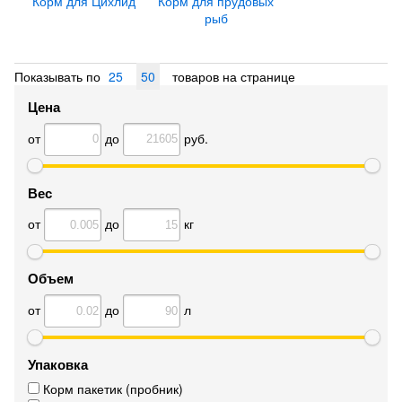
Корм для Цихлид
Корм для прудовых
рыб
Показывать по
25
50
товаров на странице
Цена
от
до
руб.
Вес
от
до
кг
Объем
от
до
л
Упаковка
Корм пакетик (пробник)