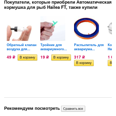
Покупатели, которые приобрели Автоматическая
кормушка для рыб Hailea FT, также купили
Обратный клапан
Тройник для
Распылитель для
Комп
воздуха для...
аквариумного...
аквариума...
Hail
49
19
317
1 0
Р
Р
Р
Рекомендуем посмотреть