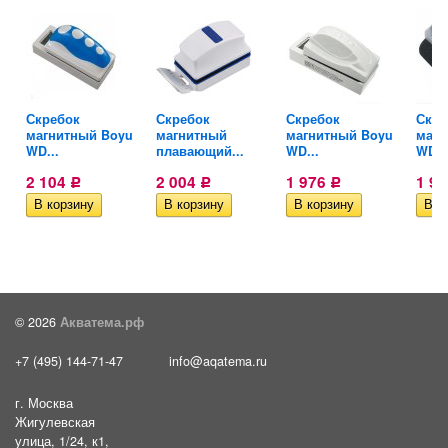
Скребок
Скребок
Скребок
Скре
u
магнитный Boyu
магнитный
магнитный Boyu
магн
WD...
плавающий...
WD...
WD..
2 104
2 004
1 976
1 9
Р
Р
Р
© 2026
Акватема.рф
+7 (495) 144-71-47
info@aqatema.ru
г. Москва
Жигулевская
улица, 1/24, к1,