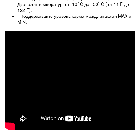
Диапазон температур: от -10 `C до +50` C ( от 14 F до
122 F).
- Поддерживайте уровень корма между знаками MAX и
MIN.