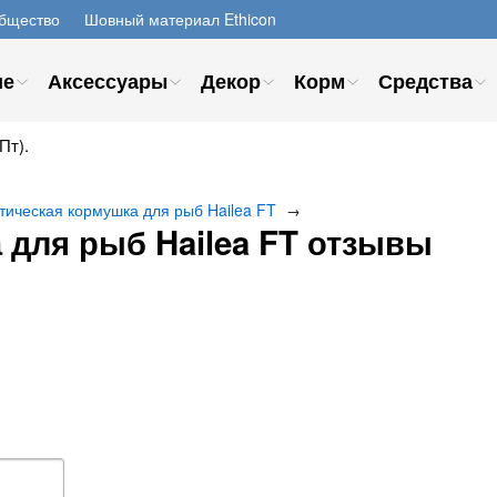
бщество
Шовный материал Ethicon
ие
Аксессуары
Декор
Корм
Средства
Пт).
тическая кормушка для рыб Hailea FT
→
 для рыб Hailea FT отзывы