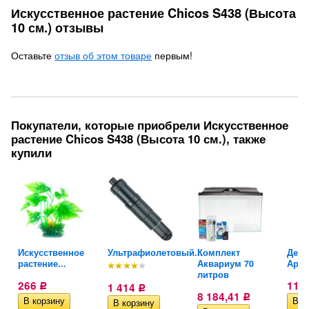
Искусственное растение Chicos S438 (Высота
10 см.) отзывы
Оставьте
отзыв об этом товаре
первым!
Покупатели, которые приобрели Искусственное
растение Chicos S438 (Высота 10 см.), также
купили
Искусственное
Ультрафиолетовый...
Комплект
Деко
растение...
Аквариум 70
Арка 
литров
266
115
1 414
Р
Р
8 184,41
Р