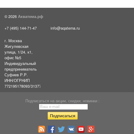
© 2026
Акватема.рф
+7 (495) 144-71-47
info@aqatema.ru
г. Москва
Жигулевская
улица, 1/24, к1,
офис №5
Индивидуальный
предприниматель
Суфиев Р.Р.
ИНН/ОГРНИП
772195178093/31377461610054
Подписаться на акции, скидки, новинки :