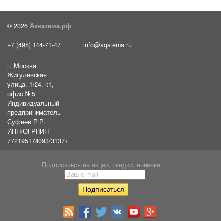
© 2026
Акватема.рф
+7 (495) 144-71-47
info@aqatema.ru
г. Москва
Жигулевская
улица, 1/24, к1,
офис №5
Индивидуальный
предприниматель
Суфиев Р.Р.
ИНН/ОГРНИП
772195178093/31377461610054
Подписаться на акции, скидки, новинки :