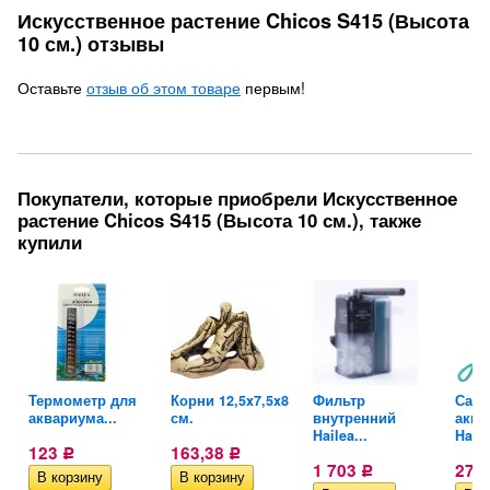
Искусственное растение Chicos S415 (Высота
10 см.) отзывы
Оставьте
отзыв об этом товаре
первым!
Покупатели, которые приобрели Искусственное
растение Chicos S415 (Высота 10 см.), также
купили
e
Термометр для
Корни 12,5x7,5x8
Фильтр
Сачо
аквариума...
см.
внутренний
аква
Hailea...
HaoHa
123
163,38
Р
Р
1 703
274
Р