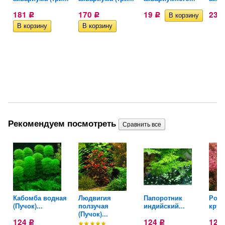
181
170
19
23
Р
Р
Р
Рекомендуем посмотреть
Кабомба водная
Людвигия
Папоротник
Рота
(Пучок)...
ползучая
индийский...
круг
(Пучок)...
124
124
124
Р
Р