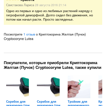
Свистакова Лариса
28 августа 2016 21:14
Одно из первых и одно из любимых растений наряду с
гигрофилой деморфной. Долго сидел без движения, но
потом как начал расти. Просто загляденье.
Посмотрите
1 отзыв
о Криптокорина Желтая (Пучок)
Cryptocoryne Lutea
Покупатели, которые приобрели Криптокорина
Желтая (Пучок) Cryptocoryne Lutea, также купили
Скребок для
Скребок для
Тройник для
Кран
аквариума (три...
аквариума (три...
аквариумного...
аква