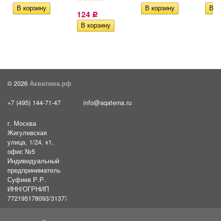
124
Р
© 2026
Акватема.рф
+7 (495) 144-71-47
info@aqatema.ru
г. Москва
Жигулевская
улица, 1/24, к1,
офис №5
Индивидуальный
предприниматель
Суфиев Р.Р.
ИНН/ОГРНИП
772195178093/31377461610054