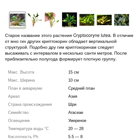
Старое название этого растения Cryptocoryne lutea. В отличие
от мно гих других криптокорин обладает вертикальной
структурой. Подобно дру гим криптокоринам следует
высаживать с интервалом в несколько санти метров. После
приблизительно полугода формирует плотную группу.
Макс. Высота
15 см
Макс. Ширина
10 см
План в аквариуме
Средний план
Ареал
Азия
Страна происхождения
Шри
Семейство
Araceae
Освещение
Умереное
Температура воды °C
20 — 28
Кислотность Ph
5.5 — 8