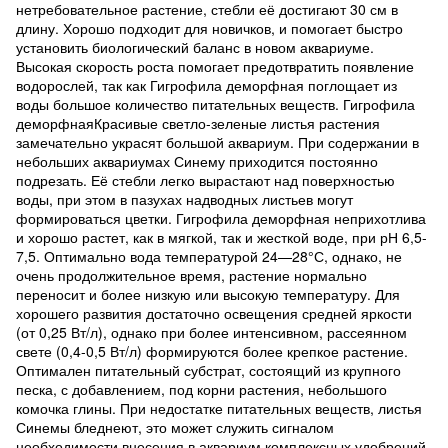
нетребовательное растение, стебли её достигают 30 см в
длину. Хорошо подходит для новичков, и помогает быстро
установить биологический баланс в новом аквариуме.
Высокая скорость роста помогает предотвратить появление
водорослей, так как Гигрофила деморфная поглощает из
воды большое количество питательных веществ. Гигрофила
деморфнаяКрасивые светло-зеленые листья растения
замечательно украсят большой аквариум. При содержании в
небольших аквариумах Синему приходится постоянно
подрезать. Её стебли легко вырастают над поверхностью
воды, при этом в пазухах надводных листьев могут
формироваться цветки. Гигрофила деморфная неприхотлива
и хорошо растет, как в мягкой, так и жесткой воде, при рН 6,5-
7,5. Оптимально вода температурой 24—28°С, однако, не
очень продолжительное время, растение нормально
переносит и более низкую или высокую температуру. Для
хорошего развития достаточно освещения средней яркости
(от 0,25 Вт/л), однако при более интенсивном, рассеянном
свете (0,4-0,5 Вт/л) формируются более крепкое растение.
Оптимален питательный субстрат, состоящий из крупного
песка, с добавлением, под корни растения, небольшого
комочка глины. При недостатке питательных веществ, листья
Синемы бледнеют, это может служить сигналом
необходимости внесения в аквариум комплексных удобрений.