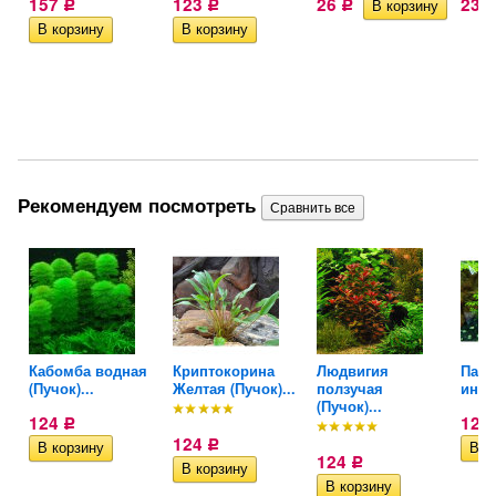
157
123
26
23
Р
Р
Р
Рекомендуем посмотреть
Кабомба водная
Криптокорина
Людвигия
Папо
(Пучок)...
Желтая (Пучок)...
ползучая
инди
(Пучок)...
124
124
Р
124
Р
124
Р