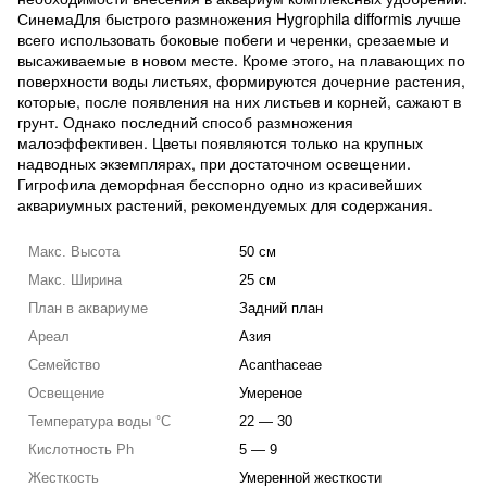
СинемаДля быстрого размножения Hygrophila difformis лучше
всего использовать боковые побеги и черенки, срезаемые и
высаживаемые в новом месте. Кроме этого, на плавающих по
поверхности воды листьях, формируются дочерние растения,
которые, после появления на них листьев и корней, сажают в
грунт. Однако последний способ размножения
малоэффективен. Цветы появляются только на крупных
надводных экземплярах, при достаточном освещении.
Гигрофила деморфная бесспорно одно из красивейших
аквариумных растений, рекомендуемых для содержания.
Макс. Высота
50 см
Макс. Ширина
25 см
План в аквариуме
Задний план
Ареал
Азия
Семейство
Acanthaceae
Освещение
Умереное
Температура воды °C
22 — 30
Кислотность Ph
5 — 9
Жесткость
Умеренной жесткости