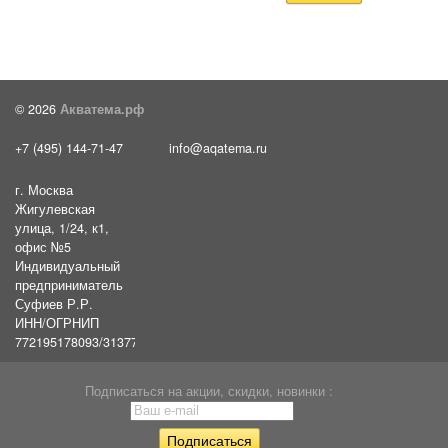
© 2026
Акватема.рф
+7 (495) 144-71-47
info@aqatema.ru
г. Москва
Жигулевская
улица, 1/24, к1,
офис №5
Индивидуальный
предприниматель
Суфиев Р.Р.
ИНН/ОГРНИП
772195178093/31377461610054
Подписаться на акции, скидки, новинки :