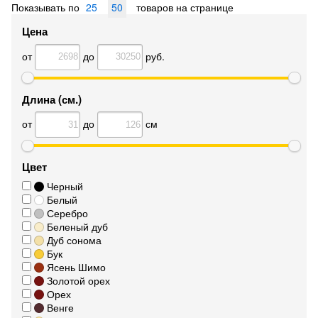
Показывать по
25
50
товаров на странице
Цена
от
до
руб.
Длина (см.)
от
до
см
Цвет
Черный
Белый
Серебро
Беленый дуб
Дуб сонома
Бук
Ясень Шимо
Золотой орех
Орех
Венге