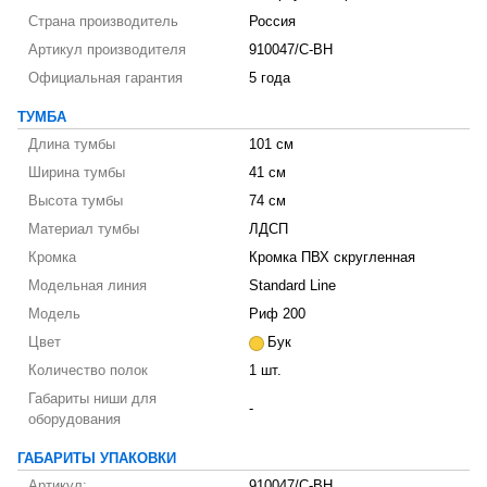
Страна производитель
Россия
Артикул производителя
910047/C-BH
Официальная гарантия
5 года
ТУМБА
Длина тумбы
101 см
Ширина тумбы
41 см
Высота тумбы
74 см
Материал тумбы
ЛДСП
Кромка
Кромка ПВХ скругленная
Модельная линия
Standard Line
Модель
Риф 200
Цвет
Бук
Количество полок
1 шт.
Габариты ниши для
-
оборудования
ГАБАРИТЫ УПАКОВКИ
Артикул:
910047/C-BH