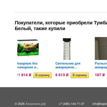
Покупатели, которые приобрели Тумб
Белый, также купили
м для
Аквариум без
Светильник для
Распыл
освещения и...
аквариумов...
аквариу
11 914
6 613
187
Р
Р
Р
© 2026
Акватема.рф
+7 (495) 144-71-47
info@aqat