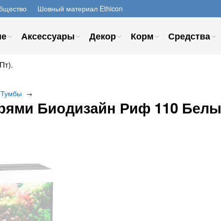
бщество
Шовный материал Ethicon
ие
Аксессуары
Декор
Корм
Средства
Пт).
Тумбы
→
ерями Биодизайн Риф 110 Бел