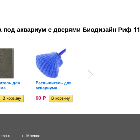
а под аквариум с дверями Биодизайн Риф 1
итель для
Распылитель для
Распылитель для
ма...
аквариума...
аквариума...
60
58
Р
Р
ema.ru
г. Москва