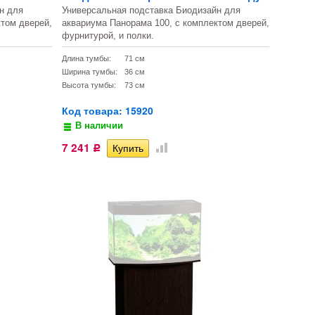
н для
Универсальная подставка Биодизайн для
ктом дверей,
аквариума Панорама 100, с комплектом дверей,
фурнитурой, и полки.
Длина тумбы:
71 см
Ширина тумбы:
36 см
Высота тумбы:
73 см
Код товара: 15920
В наличии
7 241
Р