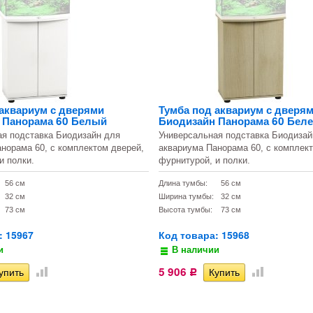
 аквариум с дверями
Тумба под аквариум с дверя
 Панорама 60 Белый
Биодизайн Панорама 60 Бел
ая подставка Биодизайн для
Универсальная подставка Биодизай
норама 60, с комплектом дверей,
аквариума Панорама 60, с комплек
и полки.
фурнитурой, и полки.
56 см
Длина тумбы:
56 см
32 см
Ширина тумбы:
32 см
73 см
Высота тумбы:
73 см
: 15967
Код товара: 15968
и
В наличии
5 906
Р