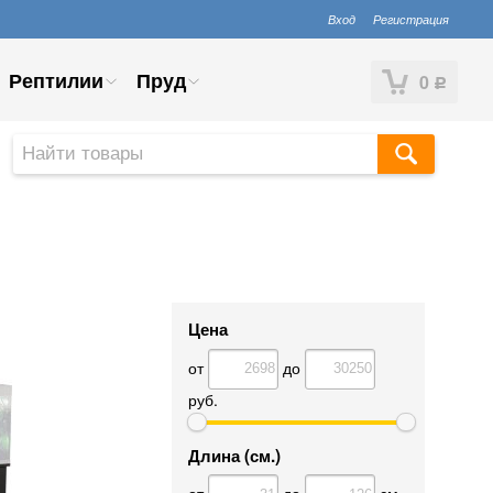
Вход
Регистрация
Рептилии
Пруд
0
Р
Цена
от
до
руб.
Длина (см.)
от
до
см