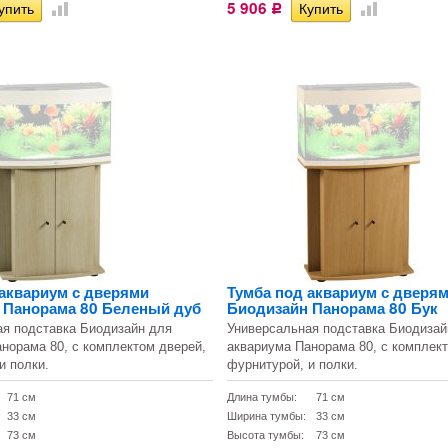
5 906
Р
 аквариум с дверями
Тумба под аквариум с дверя
 Панорама 80 Беленый дуб
Биодизайн Панорама 80 Бук
ая подставка Биодизайн для
Универсальная подставка Биодизай
норама 80, с комплектом дверей,
аквариума Панорама 80, с комплек
и полки.
фурнитурой, и полки.
71 см
Длина тумбы:
71 см
33 см
Ширина тумбы:
33 см
73 см
Высота тумбы:
73 см