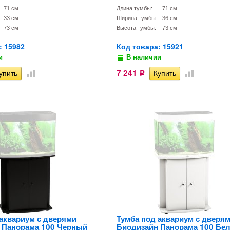
71 см
Длина тумбы:
71 см
33 см
Ширина тумбы:
36 см
73 см
Высота тумбы:
73 см
: 15982
Код товара: 15921
и
В наличии
7 241
Р
 аквариум с дверями
Тумба под аквариум с дверя
 Панорама 100 Черный
Биодизайн Панорама 100 Бе