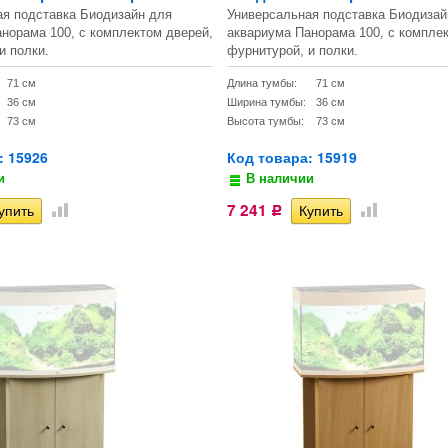
ая подставка Биодизайн для
Универсальная подставка Биодизай
норама 100, с комплектом дверей,
аквариума Панорама 100, с компле
и полки.
фурнитурой, и полки.
71 см
Длина тумбы:
71 см
36 см
Ширина тумбы:
36 см
73 см
Высота тумбы:
73 см
: 15926
Код товара: 15919
и
В наличии
7 241
Р