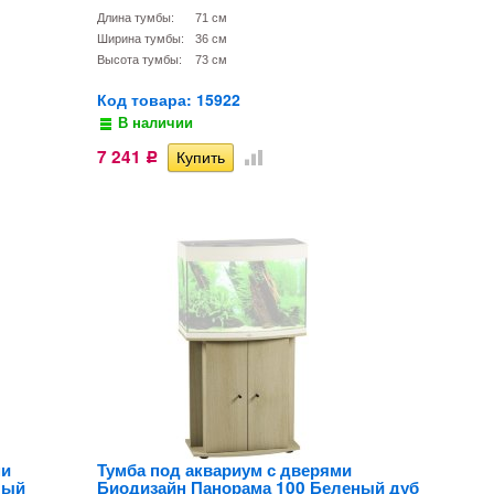
Длина тумбы:
71 см
Ширина тумбы:
36 см
Высота тумбы:
73 см
Код товара: 15922
В наличии
7 241
Р
ми
Тумба под аквариум с дверями
лый
Биодизайн Панорама 100 Беленый дуб