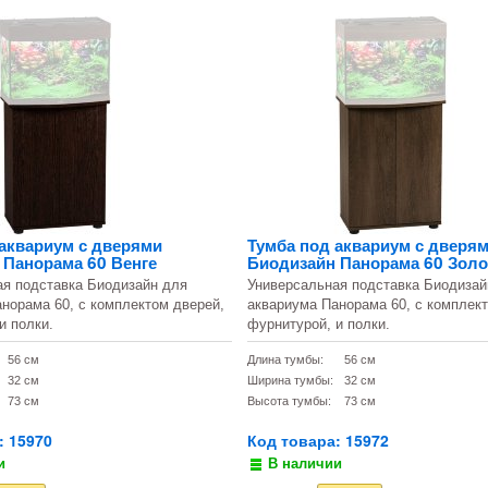
 аквариум с дверями
Тумба под аквариум с дверя
 Панорама 60 Венге
Биодизайн Панорама 60 Золо
ая подставка Биодизайн для
Универсальная подставка Биодизай
норама 60, с комплектом дверей,
аквариума Панорама 60, с комплек
и полки.
фурнитурой, и полки.
56 см
Длина тумбы:
56 см
32 см
Ширина тумбы:
32 см
73 см
Высота тумбы:
73 см
: 15970
Код товара: 15972
и
В наличии