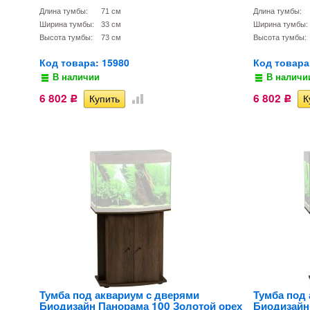
Длина тумбы:
71 см
Длина тумбы:
Ширина тумбы:
33 см
Ширина тумбы:
Высота тумбы:
73 см
Высота тумбы:
Код товара: 15980
Код товара
В наличии
В наличи
6 802
6 802
Р
Р
Тумба под аквариум с дверями
Тумба под
Биодизайн Панорама 100 Золотой орех
Биодизайн