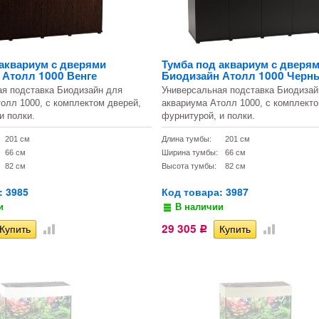
 аквариум с дверями
Тумба под аквариум с дверя
 Атолл 1000 Венге
Биодизайн Атолл 1000 Черн
ая подставка Биодизайн для
Универсальная подставка Биодизай
олл 1000, с комплектом дверей,
аквариума Атолл 1000, с комплекто
и полки.
фурнитурой, и полки.
201 см
Длина тумбы:
201 см
66 см
Ширина тумбы:
66 см
82 см
Высота тумбы:
82 см
: 3985
Код товара: 3987
и
В наличии
29 305
Р