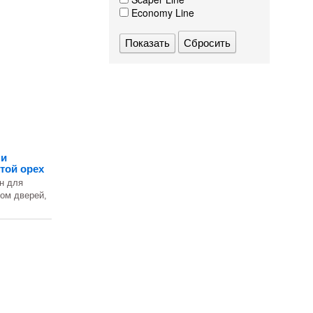
Economy Line
Сбросить
ми
той орех
н для
том дверей,