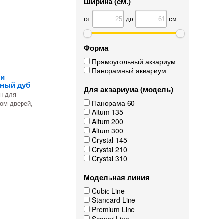
Ширина (см.)
от
до
см
Форма
Прямоугольный аквариум
Панорамный аквариум
ми
еный дуб
Для аквариума (модель)
н для
Панорама 60
том дверей,
Altum 135
Altum 200
Altum 300
Crystal 145
Crystal 210
Crystal 310
Модельная линия
Cubic Line
Standard Line
Premium Line
Scaper Line