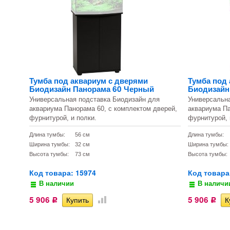
Тумба под аквариум с дверями
Тумба под
Биодизайн Панорама 60 Черный
Биодизайн
Универсальная подставка Биодизайн для
Универсальн
аквариума Панорама 60, с комплектом дверей,
аквариума Па
фурнитурой, и полки.
фурнитурой, 
Длина тумбы:
56 см
Длина тумбы:
Ширина тумбы:
32 см
Ширина тумбы:
Высота тумбы:
73 см
Высота тумбы:
Код товара: 15974
Код товара
В наличии
В наличи
5 906
5 906
Р
Р