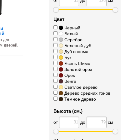
Цвет
Черный
ми
ый
Белый
Серебро
н для
Беленый дуб
м дверей,
Дуб сонома
Бук
Ясень Шимо
Золотой орех
Орех
Венге
Светлое дерево
Дерево средних тонов
Темное дерево
Высота (см.)
от
до
см