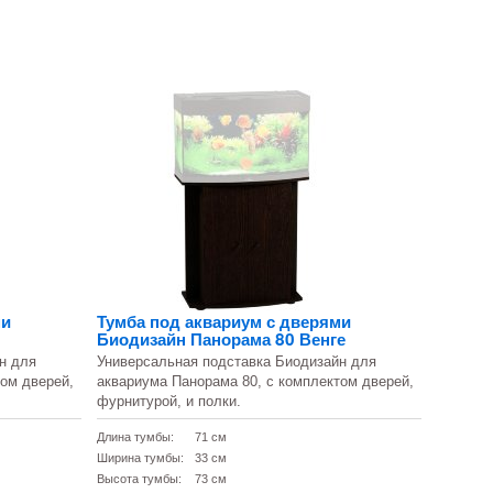
ми
Тумба под аквариум с дверями
Биодизайн Панорама 80 Венге
н для
Универсальная подставка Биодизайн для
том дверей,
аквариума Панорама 80, с комплектом дверей,
фурнитурой, и полки.
Длина тумбы:
71 см
Ширина тумбы:
33 см
Высота тумбы:
73 см