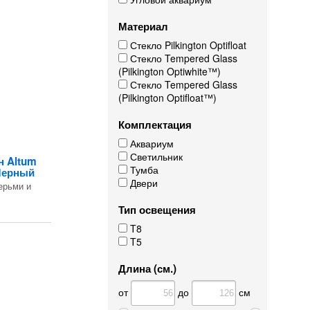
Материал
Стекло Pilkington Optifloat
Стекло Tempered Glass
(Pilkington Optiwhite™)
Стекло Tempered Glass
(Pilkington Optifloat™)
Комплектация
Аквариум
Светильник
н Altum
Тумба
 Черный
Двери
ерьми и
Тип освещения
T8
T5
Длина (см.)
от
до
см