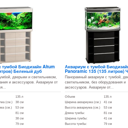
с тумбой Биодизайн Altum
Аквариум с тумбой Биодизай
итров) Беленый дуб
Panoramic 135 (135 литров)
умбой, дверьми и светильником,
Панорамный аквариум с тумбой, дв
ания и аксессуаров. Аквариум от
светильником, без оборудования и
я...
аксессуаров. Аквариум от...
135 л
Объем
135 л
ма (см.)
38 см
Ширина аквариума (см.)
41 см
ма (см.)
53 см
Высота аквариума (см.)
53 см
81 см
Длина тумбы:
81 см
38 см
Ширина тумбы:
41 см
79 см
Высота тумбы:
79 см