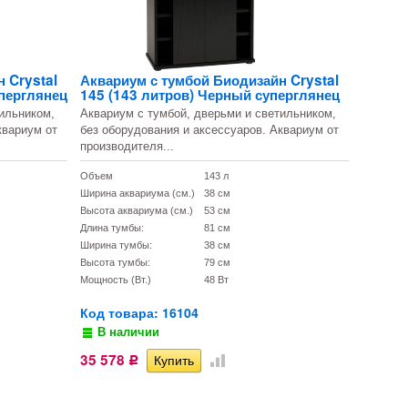
 Crystal
Аквариум с тумбой Биодизайн Crystal
уперглянец
145 (143 литров) Черный суперглянец
ильником,
Аквариум с тумбой, дверьми и светильником,
квариум от
без оборудования и аксессуаров. Аквариум от
производителя...
Объем
143 л
Ширина аквариума (см.)
38 см
Высота аквариума (см.)
53 см
Длина тумбы:
81 см
Ширина тумбы:
38 см
Высота тумбы:
79 см
Мощность (Вт.)
48 Вт
Код товара: 16104
В наличии
35 578
Р