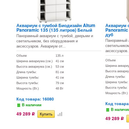
Аквариум с тумбой Биодизайн Altum
Аквариум 
Panoramic 135 (135 литров) Белый
Panoramic
дуб
Панорамный аквариум с тумбой, дверьми и
Панорамный а
светильником, без оборудования и
светильником
аксессуаров. Аквариум от...
аксессуаров.
Объем
135 л
Объем
Ширина аквариума (см.)
41 см
Ширина аквариу
Высота аквариума (см.)
53 см
Высота аквариу
Длина тумбы:
81 см
Длина тумбы:
Ширина тумбы:
41 см
Ширина тумбы:
Высота тумбы:
79 см
Высота тумбы:
Мощность (Вт.)
48 Вт
Мощность (Вт.)
Код товара: 16080
Код товара
В наличии
В наличи
49 289
Р
49 289
Р