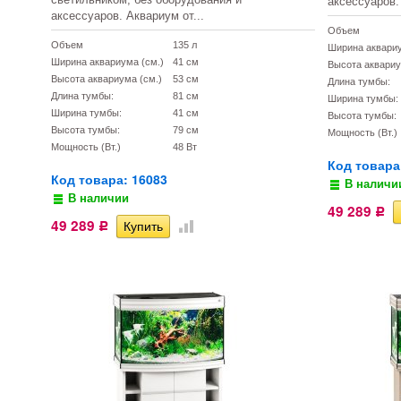
аксессуаров.
аксессуаров. Аквариум от...
Объем
Объем
135 л
Ширина аквариу
Ширина аквариума (см.)
41 см
Высота аквариу
Высота аквариума (см.)
53 см
Длина тумбы:
Длина тумбы:
81 см
Ширина тумбы:
Ширина тумбы:
41 см
Высота тумбы:
Высота тумбы:
79 см
Мощность (Вт.)
Мощность (Вт.)
48 Вт
Код товара
Код товара: 16083
В наличи
В наличии
49 289
Р
49 289
Р