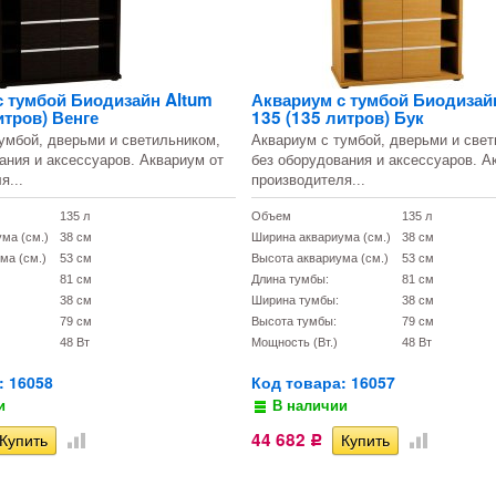
с тумбой Биодизайн Altum
Аквариум с тумбой Биодизай
итров) Венге
135 (135 литров) Бук
умбой, дверьми и светильником,
Аквариум с тумбой, дверьми и свет
ания и аксессуаров. Аквариум от
без оборудования и аксессуаров. А
я...
производителя...
135 л
Объем
135 л
ма (см.)
38 см
Ширина аквариума (см.)
38 см
ма (см.)
53 см
Высота аквариума (см.)
53 см
81 см
Длина тумбы:
81 см
38 см
Ширина тумбы:
38 см
79 см
Высота тумбы:
79 см
48 Вт
Мощность (Вт.)
48 Вт
: 16058
Код товара: 16057
и
В наличии
44 682
Р