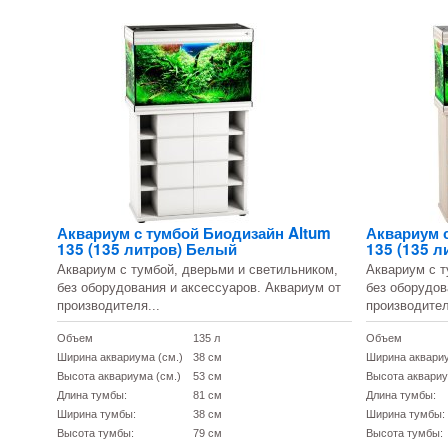
Аквариум с тумбой Биодизайн Altum
Аквариум 
135 (135 литров) Белый
135 (135 л
Аквариум с тумбой, дверьми и светильником,
Аквариум с т
без оборудования и аксессуаров. Аквариум от
без оборудов
производителя...
производител
Объем
135 л
Объем
Ширина аквариума (см.)
38 см
Ширина аквариу
Высота аквариума (см.)
53 см
Высота аквариу
Длина тумбы:
81 см
Длина тумбы:
Ширина тумбы:
38 см
Ширина тумбы:
Высота тумбы:
79 см
Высота тумбы: