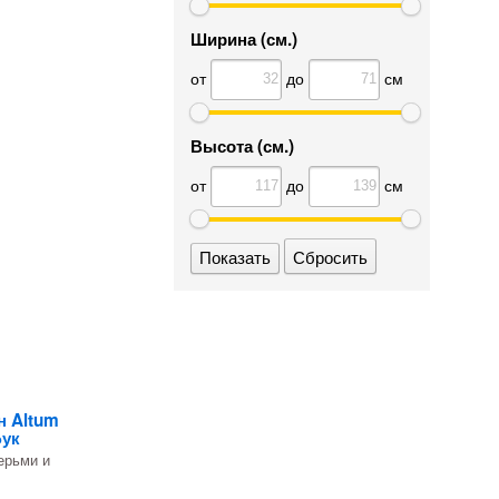
Ширина (см.)
от
до
см
Высота (см.)
от
до
см
Сбросить
н Altum
Бук
ерьми и