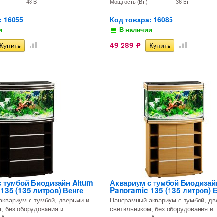
48 Вт
Мощность (Вт.)
36 Вт
: 16055
Код товара: 16085
и
В наличии
49 289
Р
с тумбой Биодизайн Altum
Аквариум с тумбой Биодизай
135 (135 литров) Венге
Panoramic 135 (135 литров) 
квариум с тумбой, дверьми и
Панорамный аквариум с тумбой, дв
, без оборудования и
светильником, без оборудования и