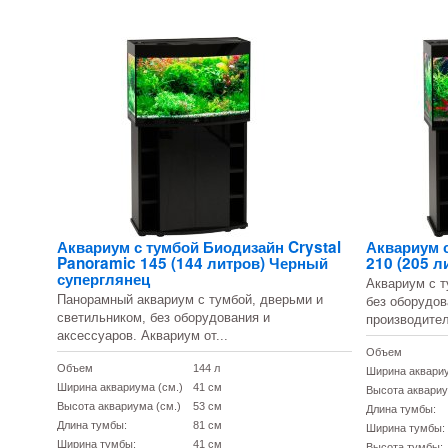
Аквариум с тумбой Биодизайн Crystal
Аквариум с
Panoramic 145 (144 литров) Черный
210 (205 л
суперглянец
Аквариум с т
Панорамный аквариум с тумбой, дверьми и
без оборудов
светильником, без оборудования и
производител
аксессуаров. Аквариум от...
Объем
Объем
144 л
Ширина аквариу
Ширина аквариума (см.)
41 см
Высота аквариу
Высота аквариума (см.)
53 см
Длина тумбы:
Длина тумбы:
81 см
Ширина тумбы:
Ширина тумбы:
41 см
Высота тумбы: