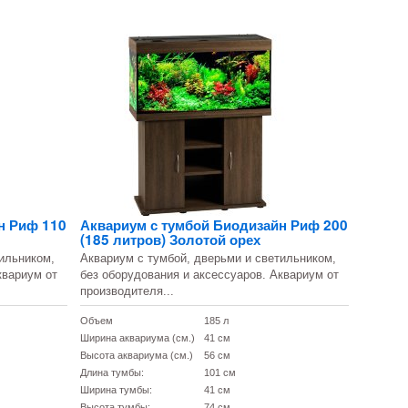
н Риф 110
Аквариум с тумбой Биодизайн Риф 200
(185 литров) Золотой орех
ильником,
Аквариум с тумбой, дверьми и светильником,
квариум от
без оборудования и аксессуаров. Аквариум от
производителя...
Объем
185 л
Ширина аквариума (см.)
41 см
Высота аквариума (см.)
56 см
Длина тумбы:
101 см
Ширина тумбы:
41 см
Высота тумбы:
74 см