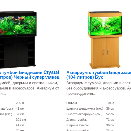
 тумбой Биодизайн Crystal
Аквариум с тумбой Биодизай
итров) Черный суперглянец
(104 литров) Бук
умбой, дверьми и светильником,
Аквариум с тумбой, дверьми и свет
ания и аксессуаров. Аквариум от
без оборудования и аксессуаров. А
я...
производителя...
205 л
Объем
104 л
ма (см.)
41 см
Ширина аквариума (см.)
36 см
ма (см.)
57 см
Высота аквариума (см.)
52 см
101 см
Длина тумбы:
71 см
41 см
Ширина тумбы:
36 см
79 см
Высота тумбы:
73 см