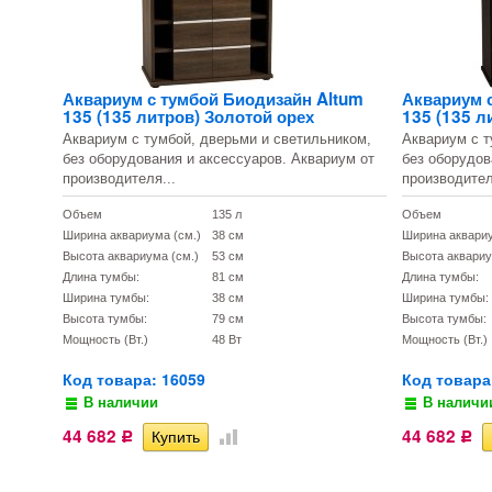
Аквариум с тумбой Биодизайн Altum
Аквариум 
135 (135 литров) Золотой орех
135 (135 л
Аквариум с тумбой, дверьми и светильником,
Аквариум с т
без оборудования и аксессуаров. Аквариум от
без оборудов
производителя...
производител
Объем
135 л
Объем
Ширина аквариума (см.)
38 см
Ширина аквариу
Высота аквариума (см.)
53 см
Высота аквариу
Длина тумбы:
81 см
Длина тумбы:
Ширина тумбы:
38 см
Ширина тумбы:
Высота тумбы:
79 см
Высота тумбы:
Мощность (Вт.)
48 Вт
Мощность (Вт.)
Код товара: 16059
Код товара
В наличии
В наличи
44 682
44 682
Р
Р