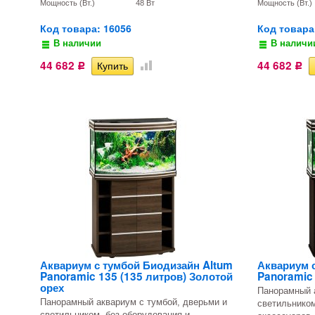
Мощность (Вт.)
48 Вт
Мощность (Вт.)
Код товара: 16056
Код товара
В наличии
В наличи
44 682
44 682
Р
Р
Аквариум с тумбой Биодизайн Altum
Аквариум 
Panoramic 135 (135 литров) Золотой
Panoramic 
орех
Панорамный а
Панорамный аквариум с тумбой, дверьми и
светильником
светильником, без оборудования и