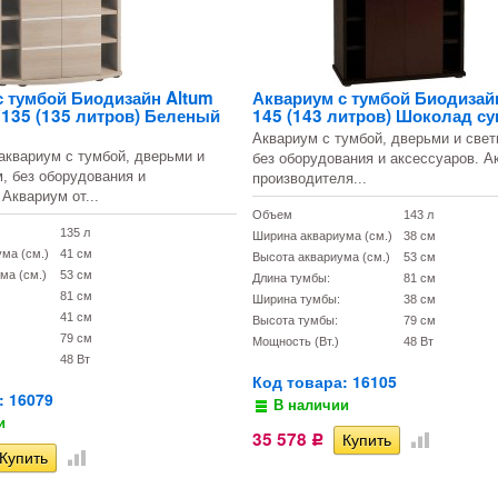
с тумбой Биодизайн Altum
Аквариум с тумбой Биодизайн
 135 (135 литров) Беленый
145 (143 литров) Шоколад с
Аквариум с тумбой, дверьми и свет
квариум с тумбой, дверьми и
без оборудования и аксессуаров. А
, без оборудования и
производителя...
 Аквариум от...
Объем
143 л
135 л
Ширина аквариума (см.)
38 см
ма (см.)
41 см
Высота аквариума (см.)
53 см
ма (см.)
53 см
Длина тумбы:
81 см
81 см
Ширина тумбы:
38 см
41 см
Высота тумбы:
79 см
79 см
Мощность (Вт.)
48 Вт
48 Вт
Код товара: 16105
: 16079
В наличии
и
35 578
Р