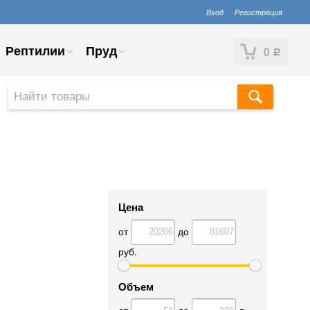
Вход
Регистрация
Рептилии
Пруд
0
Р
Цена
от
до
руб.
Объем
от
до
л