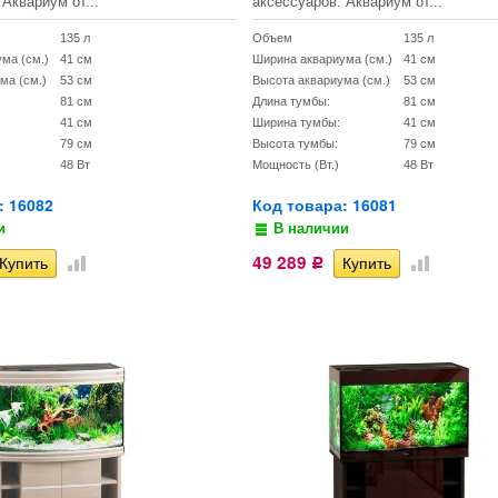
 Аквариум от...
аксессуаров. Аквариум от...
135 л
Объем
135 л
ма (см.)
41 см
Ширина аквариума (см.)
41 см
ма (см.)
53 см
Высота аквариума (см.)
53 см
81 см
Длина тумбы:
81 см
41 см
Ширина тумбы:
41 см
79 см
Высота тумбы:
79 см
48 Вт
Мощность (Вт.)
48 Вт
: 16082
Код товара: 16081
и
В наличии
49 289
Р