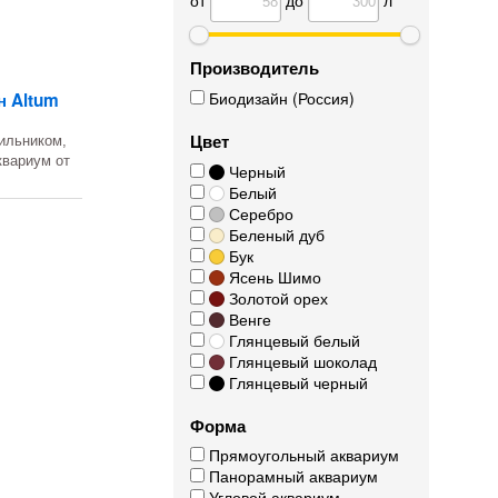
Производитель
Биодизайн (Россия)
н Altum
Цвет
ильником,
квариум от
Черный
Белый
Серебро
Беленый дуб
Бук
Ясень Шимо
Золотой орех
Венге
Глянцевый белый
Глянцевый шоколад
Глянцевый черный
Форма
Прямоугольный аквариум
Панорамный аквариум
Угловой аквариум