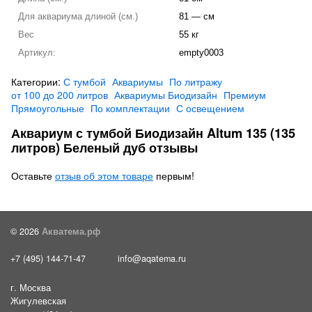
Для аквариума длиной (см.)
81 — см
Вес
55 кг
Артикул:
empty0003
Категории:
С тумбой
Аквариумы
По литражу
от 100 до 200 литров
Аквариумы Биодизайн
Премиум
Прямоугольные
По комплектации
С освещением
Аквариум с тумбой Биодизайн Altum 135 (135
литров) Беленый дуб отзывы
Оставьте
отзыв об этом товаре
первым!
© 2026
Акватема.рф
+7 (495) 144-71-47
info@aqatema.ru
г. Москва
Жигулевская