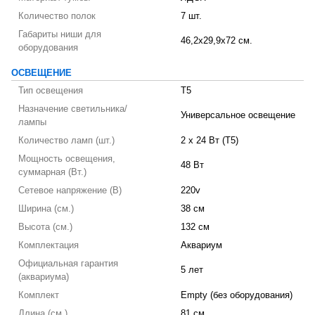
Количество полок
7 шт.
Габариты ниши для
46,2x29,9x72 см.
оборудования
ОСВЕЩЕНИЕ
Тип освещения
T5
Назначение светильника/
Универсальное освещение
лампы
Количество ламп (шт.)
2 х 24 Вт (T5)
Мощность освещения,
48 Вт
суммарная (Вт.)
Сетевое напряжение (В)
220v
Ширина (см.)
38 см
Высота (см.)
132 см
Комплектация
Аквариум
Официальная гарантия
5 лет
(аквариума)
Комплект
Empty (без оборудования)
Длина (см.)
81 см