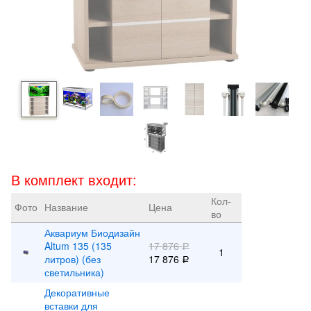
В комплект входит:
Кол-
Фото
Название
Цена
во
Аквариум Биодизайн
Altum 135 (135
17 876
Р
1
литров) (без
17 876
Р
светильника)
Декоративные
вставки для