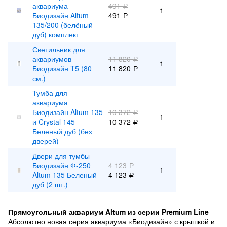
аквариума
491
Р
1
Биодизайн Altum
491
Р
135/200 (белёный
дуб) комплект
Светильник для
аквариумов
11 820
Р
1
Биодизайн T5 (80
11 820
Р
см.)
Тумба для
аквариума
Биодизайн Altum 135
10 372
Р
1
и Crystal 145
10 372
Р
Беленый дуб (без
дверей)
Двери для тумбы
Биодизайн Ф-250
4 123
Р
1
Altum 135 Беленый
4 123
Р
дуб (2 шт.)
Прямоугольный аквариум Altum из серии Premium Line
-
Абсолютно новая серия аквариума «Биодизайн» с крышкой и