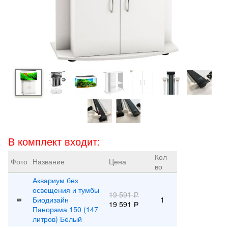
В комплект входит:
Кол-
Фото
Название
Цена
во
Аквариум без
освещения и тумбы
19 591
Р
Биодизайн
1
19 591
Р
Панорама 150 (147
литров) Белый