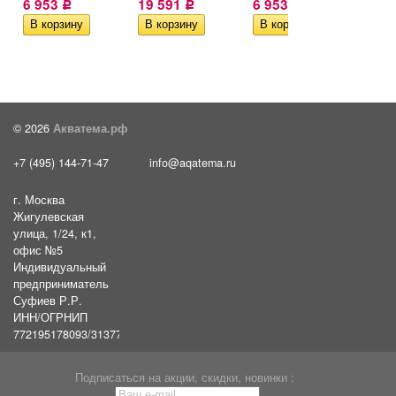
6 953
19 591
6 953
19 
Р
Р
Р
© 2026
Акватема.рф
+7 (495) 144-71-47
info@aqatema.ru
г. Москва
Жигулевская
улица, 1/24, к1,
офис №5
Индивидуальный
предприниматель
Суфиев Р.Р.
ИНН/ОГРНИП
772195178093/31377461610054
Подписаться на акции, скидки, новинки :